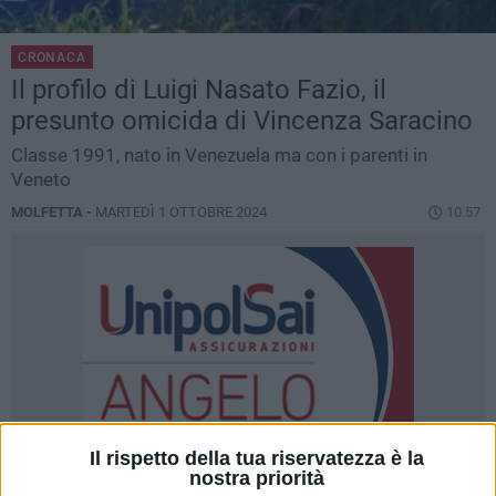
CRONACA
Il profilo di Luigi Nasato Fazio, il
presunto omicida di Vincenza Saracino
Classe 1991, nato in Venezuela ma con i parenti in
Veneto
MOLFETTA -
MARTEDÌ 1 OTTOBRE 2024
10.57
Il rispetto della tua riservatezza è la
nostra priorità