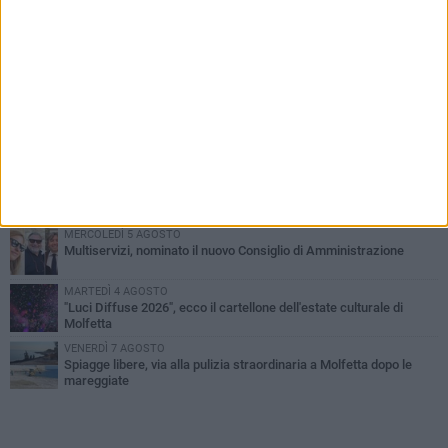
PIÙ LETTI QUESTA SETTIMANA
MERCOLEDÌ 5 AGOSTO
Molfetta commossa per la scomparsa di Michele Cilardi: il ricordo
degli amici
GIOVEDÌ 6 AGOSTO
Marittimo molfettese muore a bordo di un peschereccio al largo
del Gargano
GIOVEDÌ 6 AGOSTO
Molfetta piange Marta Maria Pisani, ultima maestra della sartoria
molfettese
MERCOLEDÌ 5 AGOSTO
Multiservizi, nominato il nuovo Consiglio di Amministrazione
MARTEDÌ 4 AGOSTO
"Luci Diffuse 2026", ecco il cartellone dell'estate culturale di
Molfetta
VENERDÌ 7 AGOSTO
Spiagge libere, via alla pulizia straordinaria a Molfetta dopo le
mareggiate