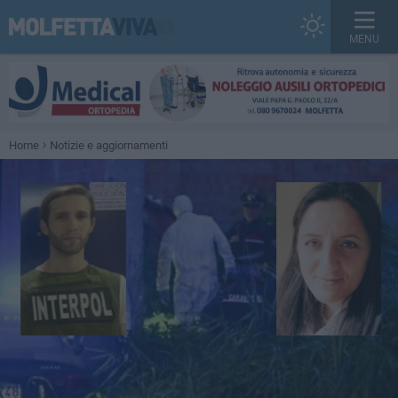
MENU
Home
Notizie e aggiornamenti