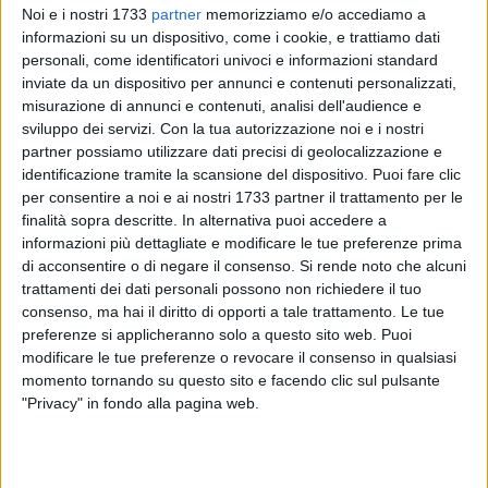
Noi e i nostri 1733
partner
memorizziamo e/o accediamo a
informazioni su un dispositivo, come i cookie, e trattiamo dati
personali, come identificatori univoci e informazioni standard
4
inviate da un dispositivo per annunci e contenuti personalizzati,
misurazione di annunci e contenuti, analisi dell'audience e
sviluppo dei servizi.
Con la tua autorizzazione noi e i nostri
partner possiamo utilizzare dati precisi di geolocalizzazione e
Nato il 29 novembre 1991 in Venezuela, Luigi Nasato Fazio è
identificazione tramite la scansione del dispositivo. Puoi fare clic
il presunto assassino di Vincenza Saracino, la 50enne
per consentire a noi e ai nostri 1733 partner il trattamento per le
originaria di Molfetta che è stata senza vita il 3 luglio scorso
finalità sopra descritte. In alternativa puoi accedere a
in un casolare abbandonato all'estrema periferia di Treviso,
informazioni più dettagliate e modificare le tue preferenze prima
dove viveva da anni con la famiglia.
di acconsentire o di negare il consenso.
Si rende noto che alcuni
trattamenti dei dati personali possono non richiedere il tuo
consenso, ma hai il diritto di opporti a tale trattamento. Le tue
L'uomo, che tra meno di due mesi compirà 33 anni, è stato
preferenze si applicheranno solo a questo sito web. Puoi
catturato lunedì 30 settembre a Maracay, nello stato
modificare le tue preferenze o revocare il consenso in qualsiasi
venezuelano di Aragua, grazie a un'operazione coordinata
momento tornando su questo sito e facendo clic sul pulsante
dall'Interpol. L'arresto è avvenuto in seguito a un mandato di
"Privacy" in fondo alla pagina web.
cattura internazionale emesso dalla Procura di Treviso: il
sospettato, descritto dai conoscenti come psichicamente
fragile, è un parente dei vicini di casa della vittima.