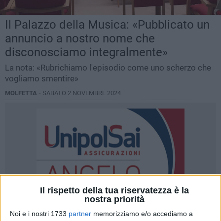
Il Palazzo della Musica: «Pubblicato un
annuncio a nostro nome che
disconosciamo integralmente»
La nota: «Rubrichiamo l'episodio come uno scherzo che
vogliamo smentire»
MOLFETTA -
SABATO 2 NOVEMBRE 2024
Il rispetto della tua riservatezza è la
nostra priorità
Noi e i nostri 1733
partner
memorizziamo e/o accediamo a