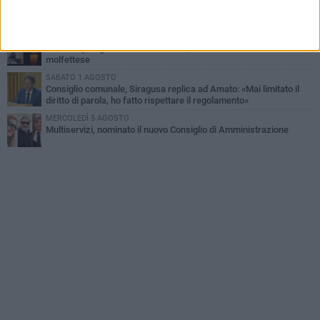
La MTM Molfetta cerca autisti e accompagnatori per gli
scuolabus: pubblicato il bando
GIOVEDÌ 6 AGOSTO
Molfetta piange Marta Maria Pisani, ultima maestra della sartoria
molfettese
SABATO 1 AGOSTO
Consiglio comunale, Siragusa replica ad Amato: «Mai limitato il
diritto di parola, ho fatto rispettare il regolamento»
MERCOLEDÌ 5 AGOSTO
Multiservizi, nominato il nuovo Consiglio di Amministrazione