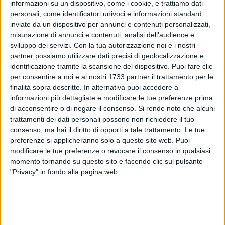
informazioni su un dispositivo, come i cookie, e trattiamo dati
personali, come identificatori univoci e informazioni standard
inviate da un dispositivo per annunci e contenuti personalizzati,
2
misurazione di annunci e contenuti, analisi dell'audience e
sviluppo dei servizi.
Con la tua autorizzazione noi e i nostri
partner possiamo utilizzare dati precisi di geolocalizzazione e
identificazione tramite la scansione del dispositivo. Puoi fare clic
Nelle scorse ore è emersa una polemica social ripresa dal
per consentire a noi e ai nostri 1733 partner il trattamento per le
Palazzo della Musica di Molfetta che ha voluto chiarire
finalità sopra descritte. In alternativa puoi accedere a
alcuni aspetti su un presunto annuncio diffuso a mezzo
informazioni più dettagliate e modificare le tue preferenze prima
social: di seguito, il comunicato.
di acconsentire o di negare il consenso.
Si rende noto che alcuni
trattamenti dei dati personali possono non richiedere il tuo
consenso, ma hai il diritto di opporti a tale trattamento. Le tue
"𝐂𝐢 𝐠𝐢𝐮𝐧𝐠𝐞 𝐧𝐨𝐭𝐢𝐳𝐢𝐚 𝐝𝐢 𝐮𝐧 𝐚𝐧𝐧𝐮𝐧𝐜𝐢𝐨 𝐝𝐢𝐯𝐮𝐥𝐠𝐚𝐭𝐨 𝐢𝐦𝐩𝐫𝐨𝐩𝐫𝐢𝐚𝐦𝐞𝐧𝐭𝐞 𝐚
preferenze si applicheranno solo a questo sito web. Puoi
𝐧𝐨𝐦𝐞 𝐝𝐞𝐥 𝐏𝐚𝐥𝐚𝐳𝐳𝐨 𝐝𝐞𝐥𝐥𝐚 𝐌𝐮𝐬𝐢𝐜𝐚 "𝐃𝐨𝐧 𝐒𝐚𝐥𝐯𝐚𝐭𝐨𝐫𝐞 𝐏𝐚𝐩𝐩𝐚𝐠𝐚𝐥𝐥𝐨", 𝐜𝐡𝐞
modificare le tue preferenze o revocare il consenso in qualsiasi
𝐝𝐢𝐬𝐜𝐨𝐧𝐨𝐬𝐜𝐢𝐚𝐦𝐨 𝐢𝐧𝐭𝐞𝐠𝐫𝐚𝐥𝐦𝐞𝐧𝐭𝐞" afferma la nota.
momento tornando su questo sito e facendo clic sul pulsante
"Privacy" in fondo alla pagina web.
Lo riportiamo di seguito:
"Ciao a tutti,
il "Palazzo delle Muse" "Palazzo della Musica - Don
Salvatore Pappagallo" di Molfetta cerca studenti della nostra