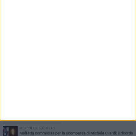
7 AGOSTO 2026
Spiagge libere, via alla pulizia straordinaria a
Molfetta dopo le mareggiate
PIÙ LETTI QUESTA SETTIMANA
MERCOLEDÌ 5 AGOSTO
Molfetta commossa per la scomparsa di Michele Cilardi: il ricordo