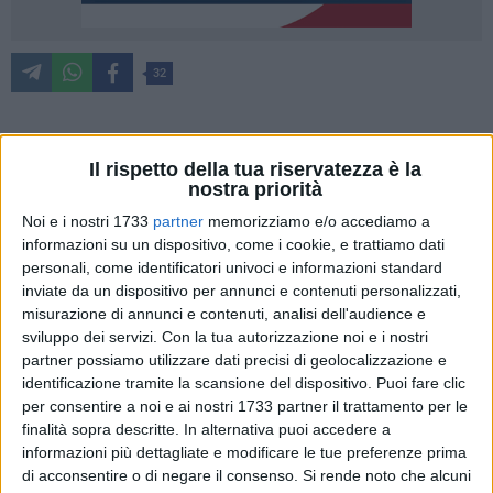
32
È disponibile da oggi, giovedì 12 giugno 2025, su tutte le
Il rispetto della tua riservatezza è la
piattaforme digitali "È tempo di narrare", il primo EP del
nostra priorità
rapper e attore molfettese Proteo.
Noi e i nostri 1733
partner
memorizziamo e/o accediamo a
informazioni su un dispositivo, come i cookie, e trattiamo dati
«
Questo EP
– spiega l'artista -
nasce da una ferita e diventa
personali, come identificatori univoci e informazioni standard
rinascita, racconta il passaggio da un dolore taciuto e celato
inviate da un dispositivo per annunci e contenuti personalizzati,
misurazione di annunci e contenuti, analisi dell'audience e
per anni, a una nuova forma di espressione, più personale e
sviluppo dei servizi.
Con la tua autorizzazione noi e i nostri
autentica. Dopo aver perso per un infortunio, a 18 anni, il mio
partner possiamo utilizzare dati precisi di geolocalizzazione e
principale mezzo espressivo - il calcio – infatti ho impiegato
identificazione tramite la scansione del dispositivo. Puoi fare clic
qualche anno per trovare finalmente nella scrittura musicale
per consentire a noi e ai nostri 1733 partner il trattamento per le
l'unico mezzo utile per riscoprire me stesso, crescere e fare
finalità sopra descritte. In alternativa puoi accedere a
pace con ciò che mi è accaduto»
.
informazioni più dettagliate e modificare le tue preferenze prima
di acconsentire o di negare il consenso.
Si rende noto che alcuni