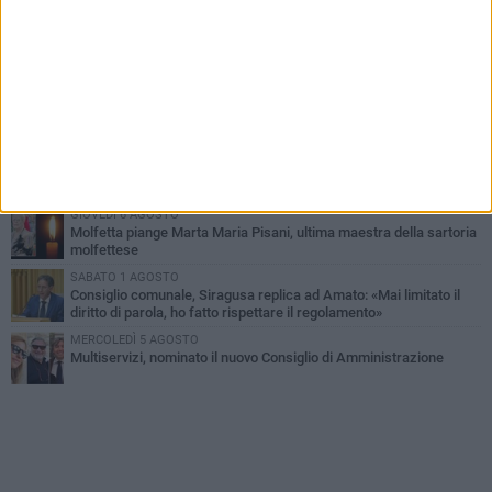
MERCOLEDÌ 5 AGOSTO
Molfetta commossa per la scomparsa di Michele Cilardi: il ricordo
degli amici
GIOVEDÌ 6 AGOSTO
Marittimo molfettese muore a bordo di un peschereccio al largo
del Gargano
SABATO 1 AGOSTO
La MTM Molfetta cerca autisti e accompagnatori per gli
scuolabus: pubblicato il bando
GIOVEDÌ 6 AGOSTO
Molfetta piange Marta Maria Pisani, ultima maestra della sartoria
molfettese
SABATO 1 AGOSTO
Consiglio comunale, Siragusa replica ad Amato: «Mai limitato il
diritto di parola, ho fatto rispettare il regolamento»
MERCOLEDÌ 5 AGOSTO
Multiservizi, nominato il nuovo Consiglio di Amministrazione