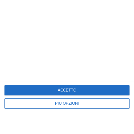
ACCETTO
Altri contenuti a tema
PIÙ OPZIONI