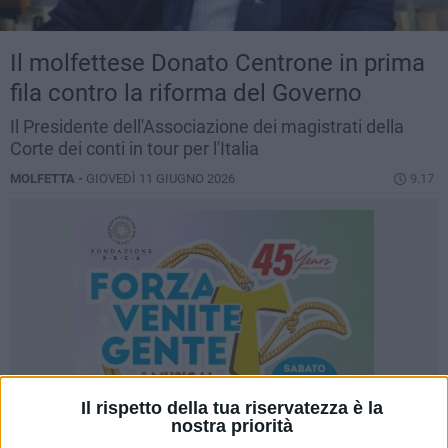
Il molfettese Donato Centrone in prima
fila contro la riforma del Governo
Il Presidente dell'Associazione dei magistrati della
Corte dei conti in tour per l'Italia
MOLFETTA -
GIOVEDÌ 11 GIUGNO 2026
9.17
Il rispetto della tua riservatezza è la
nostra priorità