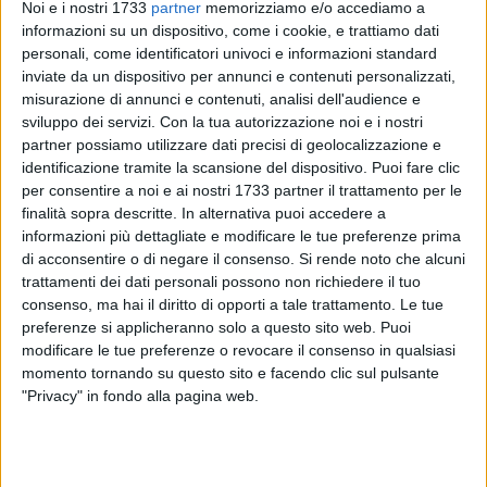
Noi e i nostri 1733
partner
memorizziamo e/o accediamo a
informazioni su un dispositivo, come i cookie, e trattiamo dati
personali, come identificatori univoci e informazioni standard
A cura di
inviate da un dispositivo per annunci e contenuti personalizzati,
PAOLA COPERTINO
misurazione di annunci e contenuti, analisi dell'audience e
sviluppo dei servizi.
Con la tua autorizzazione noi e i nostri
partner possiamo utilizzare dati precisi di geolocalizzazione e
Anche Donato Centrone, Presidente dell'Associazione dei
identificazione tramite la scansione del dispositivo. Puoi fare clic
magistrati della Corte dei conti, originario di Molfetta in
per consentire a noi e ai nostri 1733 partner il trattamento per le
prima fila contro la riforma. I magistrati della Corte dei conti
finalità sopra descritte. In alternativa puoi accedere a
informazioni più dettagliate e modificare le tue preferenze prima
in giro per l'Italia in una grande campagna di comunicazione
di acconsentire o di negare il consenso.
Si rende noto che alcuni
per contrastare la riforma del governo Meloni che li riguarda.
trattamenti dei dati personali possono non richiedere il tuo
consenso, ma hai il diritto di opporti a tale trattamento. Le tue
Questa mobilitazione costituisce una vera e propria novità.
preferenze si applicheranno solo a questo sito web. Puoi
Al di là della riforma non sono mancati i punti di frizione,
modificare le tue preferenze o revocare il consenso in qualsiasi
dalla bocciatura della delibera Cipess sul Ponte sullo Stretto
momento tornando su questo sito e facendo clic sul pulsante
a rilievi sulle spese di ministeri e enti controllati. Ultima
"Privacy" in fondo alla pagina web.
situazione in ballo lo stop di Palazzo Chigi ad alcune
nomine e promozioni in ruoli apicali delle sezioni di
controllo, che danno i pareri sulla spesa sanitaria delle