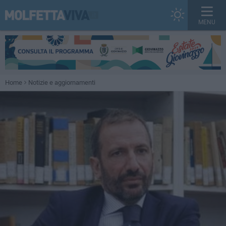
MENU
Home
Notizie e aggiornamenti