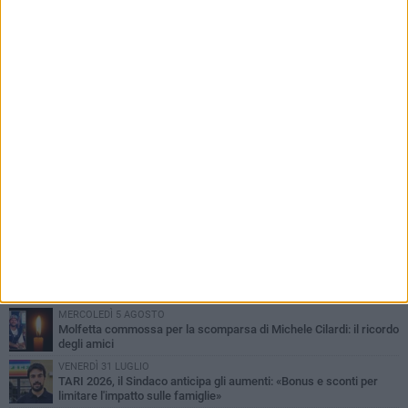
alto profilo»
PIÙ LETTI QUESTA SETTIMANA
MERCOLEDÌ 5 AGOSTO
Molfetta commossa per la scomparsa di Michele Cilardi: il ricordo
degli amici
VENERDÌ 31 LUGLIO
TARI 2026, il Sindaco anticipa gli aumenti: «Bonus e sconti per
limitare l'impatto sulle famiglie»