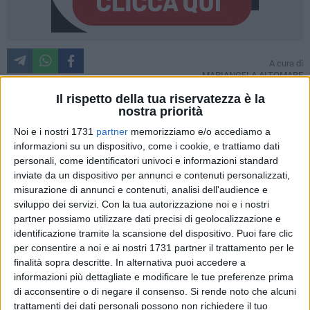
A cura di
MARIANGELA ALTOMARE
Il rispetto della tua riservatezza è la
nostra priorità
Per la prima volta Molfetta ha i suoi «
eroi di carta
». A crearli
Noi e i nostri 1731
partner
memorizziamo e/o accediamo a
sono stati
120 giovani disegnatori molfettesi, tra i 6 e i 16
informazioni su un dispositivo, come i cookie, e trattiamo dati
anni, dell'associazione Il Covo degli Artisti
, guidati dalla
personali, come identificatori univoci e informazioni standard
inviate da un dispositivo per annunci e contenuti personalizzati,
presidente Elisa Cantatore e dal Vicepresidente Corrado
misurazione di annunci e contenuti, analisi dell'audience e
Cifarelli. Da questo lavoro corale sono nati due fumetti: La
sviluppo dei servizi.
Con la tua autorizzazione noi e i nostri
banda dei Senzatempo e Le cronache degli Umanimali.
partner possiamo utilizzare dati precisi di geolocalizzazione e
identificazione tramite la scansione del dispositivo. Puoi fare clic
A raccontarci il lungo progetto, frutto di un anno di lavoro
per consentire a noi e ai nostri 1731 partner il trattamento per le
intenso, è il vicepresidente dell'associazione,
Corrado
finalità sopra descritte. In alternativa puoi accedere a
Cifarelli
.
informazioni più dettagliate e modificare le tue preferenze prima
di acconsentire o di negare il consenso.
Si rende noto che alcuni
trattamenti dei dati personali possono non richiedere il tuo
Il primo volume, La banda dei Senzatempo, è un'avventura