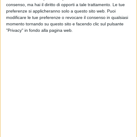
consenso, ma hai il diritto di opporti a tale trattamento. Le tue
ambientata nella nostra città che mescola elementi
preferenze si applicheranno solo a questo sito web. Puoi
fantastici e suggestioni cinematografiche ispirate alla
modificare le tue preferenze o revocare il consenso in qualsiasi
cultura pop degli anni '80 e '90. La storia ruota attorno a
momento tornando su questo sito e facendo clic sul pulsante
quattro ragazzi che si trovano coinvolti in un evento
"Privacy" in fondo alla pagina web.
straordinario: l'apertura improvvisa di un varco temporale nel
cielo della città. «
Nel nostro fumetto il varco si apre nel cielo
come una formazione spettacolare di nubi vorticose. Il
fenomeno ricorda il shelf cloud avvenuto lo scorso mese a
Molfetta: in un certo qual modo siamo stati premonitori
»,
racconta Cifarelli.
I fumetti del covo degli artisti
14 FOTO