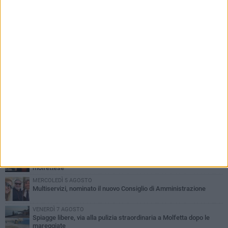
PIÙ LETTI QUESTA SETTIMANA
MERCOLEDÌ 5 AGOSTO
Molfetta commossa per la scomparsa di Michele Cilardi: il ricordo
degli amici
GIOVEDÌ 6 AGOSTO
Marittimo molfettese muore a bordo di un peschereccio al largo
del Gargano
GIOVEDÌ 6 AGOSTO
Molfetta piange Marta Maria Pisani, ultima maestra della sartoria
molfettese
MERCOLEDÌ 5 AGOSTO
Multiservizi, nominato il nuovo Consiglio di Amministrazione
VENERDÌ 7 AGOSTO
Spiagge libere, via alla pulizia straordinaria a Molfetta dopo le
mareggiate