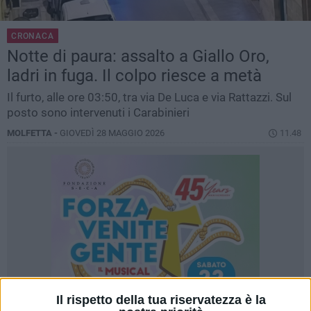
CRONACA
Notte di paura: assalto a Giallo Oro,
ladri in fuga. Il colpo riesce a metà
Il furto, alle ore 03:50, tra via De Luca e via Rattazzi. Sul
posto sono intervenuti i Carabinieri
MOLFETTA -
GIOVEDÌ 28 MAGGIO 2026
11.48
Il rispetto della tua riservatezza è la