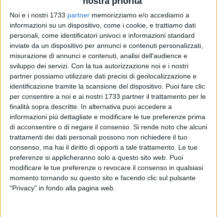
nostra priorità
Noi e i nostri 1733
partner
memorizziamo e/o accediamo a
informazioni su un dispositivo, come i cookie, e trattiamo dati
A cura di
personali, come identificatori univoci e informazioni standard
DANILO DE ROBERTIS
inviate da un dispositivo per annunci e contenuti personalizzati,
misurazione di annunci e contenuti, analisi dell'audience e
sviluppo dei servizi.
Con la tua autorizzazione noi e i nostri
partner possiamo utilizzare dati precisi di geolocalizzazione e
Il colpo sarebbe stato grosso. Se soltanto fosse riuscito. Le
identificazione tramite la scansione del dispositivo. Puoi fare clic
urla degli abitanti della zona e soprattutto il sistema
per consentire a noi e ai nostri 1733 partner il trattamento per le
d'allarme, scattato rapidamente, hanno colto di sorpresa i
finalità sopra descritte. In alternativa puoi accedere a
malviventi. Costretti alla fuga, prima dell'arrivo dei
informazioni più dettagliate e modificare le tue preferenze prima
di acconsentire o di negare il consenso.
Si rende noto che alcuni
Carabinieri
, quando erano ancora all'inizio. Un caso per il
trattamenti dei dati personali possono non richiedere il tuo
quale è stata adesso aperta un'indagine.
consenso, ma hai il diritto di opporti a tale trattamento. Le tue
preferenze si applicheranno solo a questo sito web. Puoi
I ladri, per gli investigatori «un commando organizzato e
modificare le tue preferenze o revocare il consenso in qualsiasi
attrezzato», sono entrati in azione nel corso della notte
momento tornando su questo sito e facendo clic sul pulsante
appena passata, alle ore 03.50, e hanno puntato al compro
"Privacy" in fondo alla pagina web.
oro
Giallo Oro
, tra via De Luca e via Rattazzi, sperando di
fare il bottino grosso. I componenti della banda, di sicuro