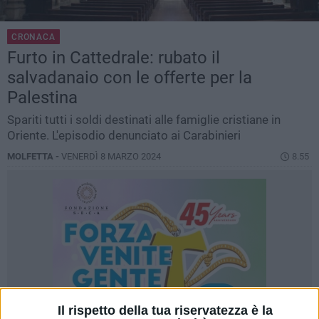
CRONACA
Furto in Cattedrale: rubato il
salvadanaio con le offerte per la
Palestina
Spariti tutti i soldi destinati alle famiglie cristiane in
Oriente. L'episodio denunciato ai Carabinieri
MOLFETTA -
VENERDÌ 8 MARZO 2024
8.55
Il rispetto della tua riservatezza è la