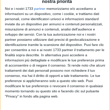
nostra priorità
Noi e i nostri 1733
partner
memorizziamo e/o accediamo a
informazioni su un dispositivo, come i cookie, e trattiamo dati
personali, come identificatori univoci e informazioni standard
67
A cura di
inviate da un dispositivo per annunci e contenuti personalizzati,
NICOLA MICCIONE
misurazione di annunci e contenuti, analisi dell'audience e
sviluppo dei servizi.
Con la tua autorizzazione noi e i nostri
partner possiamo utilizzare dati precisi di geolocalizzazione e
identificazione tramite la scansione del dispositivo. Puoi fare clic
Rubato in Cattedrale, a Molfetta, il salvadanaio con le offerte
per consentire a noi e ai nostri 1733 partner il trattamento per le
per le
famiglie cristiane in Palestina
. C'è sconcerto e
finalità sopra descritte. In alternativa puoi accedere a
indignazione in città per quanto scoperto nella mattinata di
informazioni più dettagliate e modificare le tue preferenze prima
di acconsentire o di negare il consenso.
Si rende noto che alcuni
mercoledì scorso, ovvero per il furto perpetrato all'interno del
trattamenti dei dati personali possono non richiedere il tuo
principale luogo di culto cattolico cittadino. Un episodio su
consenso, ma hai il diritto di opporti a tale trattamento. Le tue
cui indagano i
Carabinieri
.
preferenze si applicheranno solo a questo sito web. Puoi
modificare le tue preferenze o revocare il consenso in qualsiasi
Il raid, avvenuto in un arco temporale non ancora definito, è
momento tornando su questo sito e facendo clic sul pulsante
stato scoperto mercoledì mattina: secondo i primi
"Privacy" in fondo alla pagina web.
accertamenti, un uomo e una donna, fuggiti su una
Toyota
Yaris
, si sono avventurati nella
Cattedrale di Santa Maria