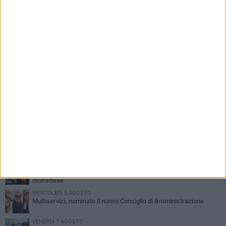
PIÙ LETTI QUESTA SETTIMANA
MERCOLEDÌ 5 AGOSTO
Molfetta commossa per la scomparsa di Michele Cilardi: il ricordo
degli amici
GIOVEDÌ 6 AGOSTO
Marittimo molfettese muore a bordo di un peschereccio al largo
del Gargano
GIOVEDÌ 6 AGOSTO
Molfetta piange Marta Maria Pisani, ultima maestra della sartoria
molfettese
MERCOLEDÌ 5 AGOSTO
Multiservizi, nominato il nuovo Consiglio di Amministrazione
VENERDÌ 7 AGOSTO