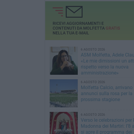
Tommaso Scatigna
tutelare gli evacuat
RICEVI AGGIORNAMENTI E
CONTENUTI DA MOLFETTA
GRATIS
NELLA TUA E-MAIL
6 AGOSTO 2026
ASM Molfetta, Adele Clau
«Le mie dimissioni un att
rispetto verso la nuova
amministrazione»
6 AGOSTO 2026
Molfetta Calcio, arrivano 
annunci sulla rosa per la
prossima stagione
6 AGOSTO 2026
Verso le celebrazioni per 
Madonna dei Martiri: l’8 
si apre il programma dei