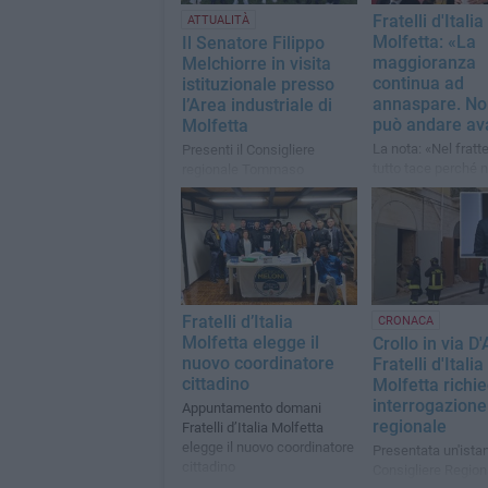
Fratelli d'Italia
ATTUALITÀ
Molfetta: «La
Il Senatore Filippo
maggioranza
Melchiorre in visita
continua ad
istituzionale presso
annaspare. No
l’Area industriale di
può andare av
Molfetta
La nota: «Nel frat
Presenti il Consigliere
tutto tace perché
regionale Tommaso
degli amministrator
Scatigna e al Coordinatore
coraggio di affront
locale di Fratelli d’Italia,
realtà»
Adamo Logrieco
Fratelli d’Italia
CRONACA
Molfetta elegge il
Crollo in via D'
nuovo coordinatore
Fratelli d'Italia
cittadino
Molfetta richi
interrogazione
Appuntamento domani
regionale
Fratelli d’Italia Molfetta
elegge il nuovo coordinatore
Presentata un'istan
cittadino
Consigliere Region