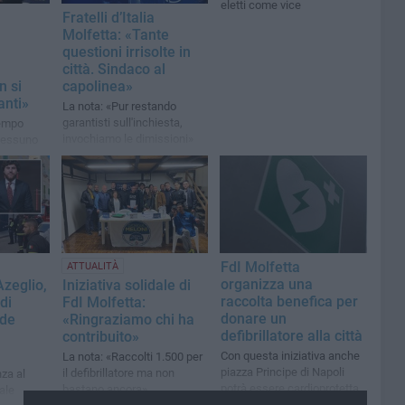
eletti come vice
Fratelli d’Italia
Molfetta: «Tante
questioni irrisolte in
città. Sindaco al
n si
capolinea»
anti»
La nota: «Pur restando
garantisti sull'inchiesta,
tempo
invochiamo le dimissioni»
 nessuno
e ha il
are la
FdI Molfetta
ATTUALITÀ
organizza una
Azeglio,
Iniziativa solidale di
raccolta benefica per
 di
FdI Molfetta:
donare un
ede
«Ringraziamo chi ha
defibrillatore alla città
contribuito»
Con questa iniziativa anche
La nota: «Raccolti 1.500 per
piazza Principe di Napoli
il defibrillatore ma non
za al
potrà essere cardioprotetta
bastano ancora»
ale