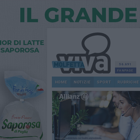
56.691
FANPAGE
HOME
NOTIZIE
SPORT
RUBRICHE