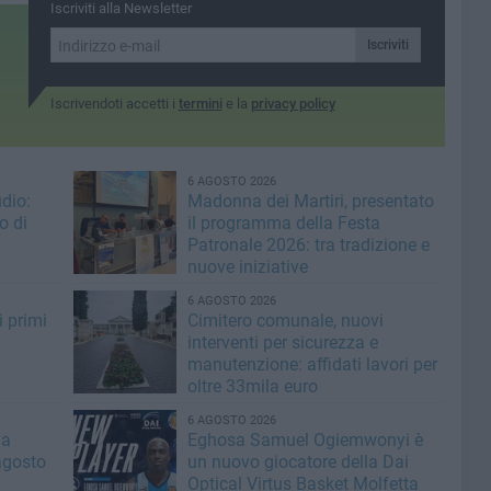
 per
Iscriviti alla Newsletter
i
Iscriviti
Iscrivendoti accetti i
termini
e la
privacy policy
6 AGOSTO 2026
dio:
Madonna dei Martiri, presentato
o di
il programma della Festa
Patronale 2026: tra tradizione e
nuove iniziative
6 AGOSTO 2026
i primi
Cimitero comunale, nuovi
interventi per sicurezza e
manutenzione: affidati lavori per
oltre 33mila euro
6 AGOSTO 2026
la
Eghosa Samuel Ogiemwonyi è
agosto
un nuovo giocatore della Dai
Optical Virtus Basket Molfetta