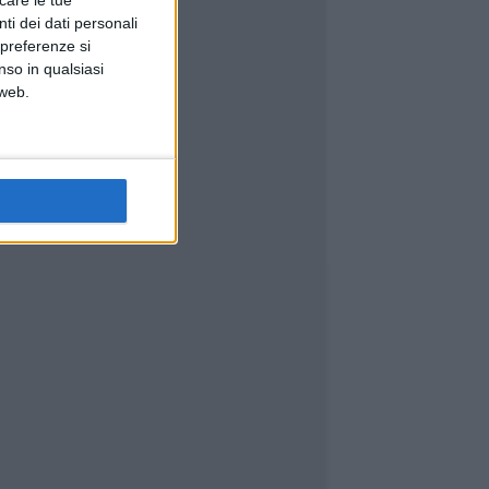
icare le tue
ti dei dati personali
 preferenze si
nso in qualsiasi
 web.