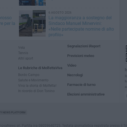
6 AGOSTO 2026
orosso
La maggioranza a sostegno del
e per la
Sindaco Manuel Minervini:
«Nelle partecipate nomine di alto
profilo»
Segnalazioni iReport
Vela
Tennis
Previsioni meteo
Altri sport
Video
Le Rubriche di MolfettaViva
I
Bordo Campo
Necrologi
R
Salute e Movimento
M
Farmacie di turno
Viva la storia di Molfetta!
a
In ricordo di Don Tonino
Elezioni amministrative
TY NEWS PLATFORM
aNews srl. Partita iva 08059640725. Testata giornalistica registrata presso il Tribuna