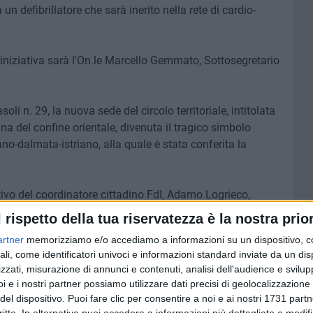
un defibrillatore che sarà inerito nella rete di cardio-
 iniziativa sarà l'On.le Marcello Gemmato, Sottosegretario
soli n. 29, la nuova sede del circolo territoriale, intitolata
na del confine orientale, divenuta il tragico simbolo
iano-dalmata-istriano, alla quale è stata conferita la
tivo del coordinatore cittadino FdI, Adamo Logrieco,
lo Gemmato, Coordinatore regionale FdI, l'On.le Michele
l rispetto della tua riservatezza è la nostra prior
vinciale FdI, il Sen. Filippo Melchiorre, Vicecoordinatore
artner
memorizziamo e/o accediamo a informazioni su un dispositivo, c
igliere regionale FdI.
ali, come identificatori univoci e informazioni standard inviate da un di
zzati, misurazione di annunci e contenuti, analisi dell'audience e svilupp
, si terrà il rituale taglio del nastro e verrà presentata la
i e i nostri partner possiamo utilizzare dati precisi di geolocalizzazione 
del dispositivo. Puoi fare clic per consentire a noi e ai nostri 1731 partn