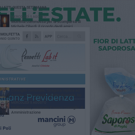
Ù LETTI QUESTA SETTIMANA
MERCOLEDÌ 5 AGOSTO
Molfetta commossa per la scomparsa di
Michele Cilardi: il ricordo degli amici
A
MOLFETTA
GIOVEDÌ 6 AGOSTO
APP
Marittimo molfettese muore a bordo di un
NIO QUINTO
peschereccio al largo del Gargano
SABATO 1 AGOSTO
La MTM Molfetta cerca autisti e
accompagnatori per gli scuolabus:
blicato il bando
GIOVEDÌ 6 AGOSTO
Molfetta piange Marta Maria Pisani, ultima
maestra della sartoria molfettese
INISTRATIVE
SABATO 1 AGOSTO
Consiglio comunale, Siragusa replica ad
Amato: «Mai limitato il diritto di parola, ho
to rispettare il regolamento»
MERCOLEDÌ 5 AGOSTO
Multiservizi, nominato il nuovo Consiglio di
Amministrazione