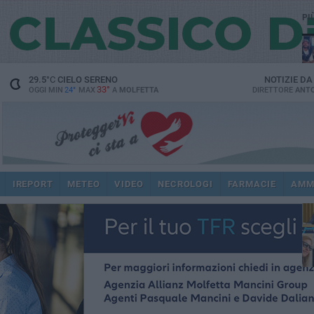
PI
29.5
°C
CIELO SERENO
NOTIZIE D
33°
OGGI MIN
24°
MAX
A
MOLFETTA
DIRETTORE
ANTO
pub
IREPORT
METEO
VIDEO
NECROLOGI
FARMACIE
AMM
fat