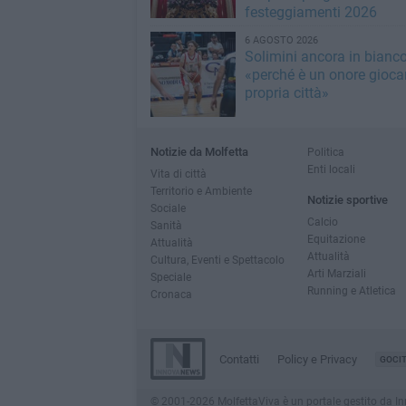
festeggiamenti 2026
6 AGOSTO 2026
Solimini ancora in bianc
«perché è un onore giocar
propria città»
Notizie da Molfetta
Politica
Enti locali
Vita di città
Territorio e Ambiente
Notizie sportive
Sociale
Calcio
Sanità
Equitazione
Attualità
Attualità
Cultura, Eventi e Spettacolo
Arti Marziali
Speciale
Running e Atletica
Cronaca
Contatti
Policy e Privacy
GOCI
© 2001-2026 MolfettaViva è un portale gestito da Innov