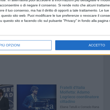
critte. In alternativa puoi accedere a informazioni più dettagliate e modif
acconsentire o di negare il consenso.
Si rende noto che alcuni trattamen
e il tuo consenso, ma hai il diritto di opporti a tale trattamento. Le tue
 questo sito web. Puoi modificare le tue preferenze o revocare il conse
6 AGOSTO 2026
questo sito e facendo clic sul pulsante "Privacy" in fondo alla pagina
ore a
Molfetta piange Marta Maria
al largo
Pisani, ultima maestra della
sartoria molfettese
PIÙ OPZIONI
ACCETTO
Fratelli d'Italia
Molfetta: Adamo
Logrieco coordinatore
cittadino
Eliana Tatulli e Corrado Rana