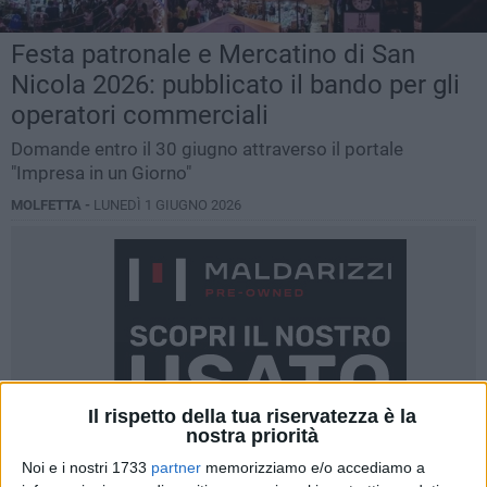
Festa patronale e Mercatino di San
Nicola 2026: pubblicato il bando per gli
operatori commerciali
Domande entro il 30 giugno attraverso il portale
"Impresa in un Giorno"
MOLFETTA -
LUNEDÌ 1 GIUGNO 2026
Il rispetto della tua riservatezza è la
nostra priorità
Noi e i nostri 1733
partner
memorizziamo e/o accediamo a