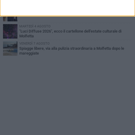
molfettese
MERCOLEDÌ 5 AGOSTO
Multiservizi, nominato il nuovo Consiglio di Amministrazione
MARTEDÌ 4 AGOSTO
"Luci Diffuse 2026", ecco il cartellone dell'estate culturale di
Molfetta
VENERDÌ 7 AGOSTO
Spiagge libere, via alla pulizia straordinaria a Molfetta dopo le
mareggiate