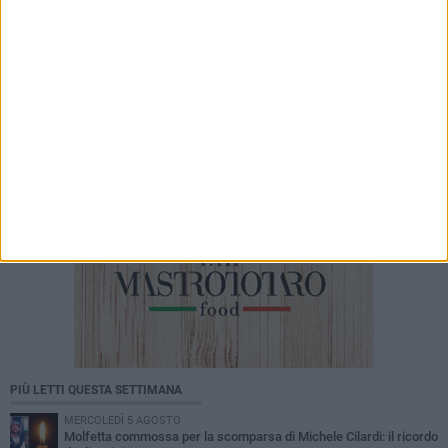
7 AGOSTO 2026
Molfetta Sportiva, iniziata la preparazione:
scelto anche l'allenatore
PIÙ LETTI QUESTA SETTIMANA
MERCOLEDÌ 5 AGOSTO
Molfetta commossa per la scomparsa di Michele Cilardi: il ricordo