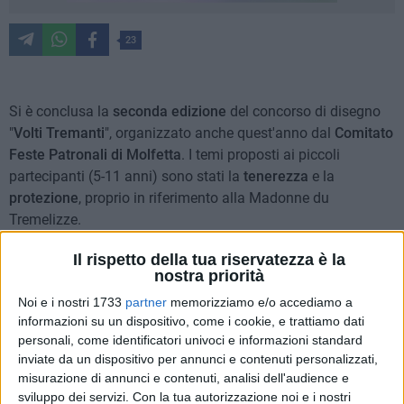
23
Si è conclusa la
seconda edizione
del concorso di disegno
"
Volti Tremanti
", organizzato anche quest'anno dal
Comitato
Feste Patronali di Molfetta
. I temi proposti ai piccoli
partecipanti (5-11 anni) sono stati la
tenerezza
e la
protezione
, proprio in riferimento alla Madonne du
Tremelizze.
Il rispetto della tua riservatezza è la
Domenica 22 settembre
, alle ore
18:00
, nella
sala Padre
nostra priorità
Martini
(Basilica Madonna dei Martiri) si terrà la
Noi e i nostri 1733
partner
memorizziamo e/o accediamo a
premiazione del concorso. I vincitori sono stati scelti
informazioni su un dispositivo, come i cookie, e trattiamo dati
attraverso le preferenze espresse sulla pagina Facebook del
personali, come identificatori univoci e informazioni standard
Comitato.
inviate da un dispositivo per annunci e contenuti personalizzati,
misurazione di annunci e contenuti, analisi dell'audience e
Ecco i nomi degli autori dei
15 disegni vincitori,
in ordine
sviluppo dei servizi.
Con la tua autorizzazione noi e i nostri