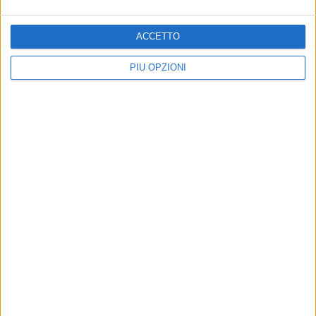
il programma verso la Festa Patronale 2026
ACCETTO
PIÙ OPZIONI