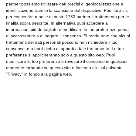
alfabetico, ai quali verrà consegnato lo stesso premio:
partner possiamo utilizzare dati precisi di geolocalizzazione e
identificazione tramite la scansione del dispositivo. Puoi fare clic
Carmela Altamura
per consentire a noi e ai nostri 1733 partner il trattamento per le
Roberto De Candia
finalità sopra descritte. In alternativa puoi accedere a
informazioni più dettagliate e modificare le tue preferenze prima
Saul De Musso
di acconsentire o di negare il consenso.
Si rende noto che alcuni
Rocco Favuzzi
trattamenti dei dati personali possono non richiedere il tuo
Anita Ferrari
consenso, ma hai il diritto di opporti a tale trattamento. Le tue
Elena Fiumefreddo
preferenze si applicheranno solo a questo sito web. Puoi
Angelica Giancaspro
modificare le tue preferenze o revocare il consenso in qualsiasi
Francesco Lioce
momento tornando su questo sito e facendo clic sul pulsante
Mauro Maselli
"Privacy" in fondo alla pagina web.
Giorgio Nicassio
Marilù Petruzzella
Gabriele Sciancalepore
Giorgia Sigrisi
Giada Spadavecchia
Sara Volpe