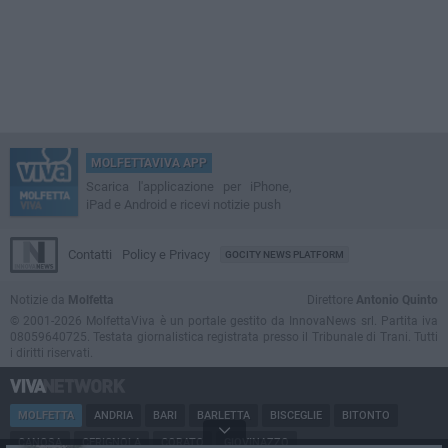
MOLFETTAVIVA APP
Scarica l'applicazione per iPhone,
iPad e Android e ricevi notizie push
Contatti
Policy e Privacy
GOCITY NEWS PLATFORM
Notizie da
Molfetta
Direttore
Antonio Quinto
© 2001-2026 MolfettaViva è un portale gestito da InnovaNews srl. Partita iva
08059640725. Testata giornalistica registrata presso il Tribunale di Trani. Tutti
i diritti riservati.
MOLFETTA
ANDRIA
BARI
BARLETTA
BISCEGLIE
BITONTO
CANOSA
CERIGNOLA
CORATO
GIOVINAZZO