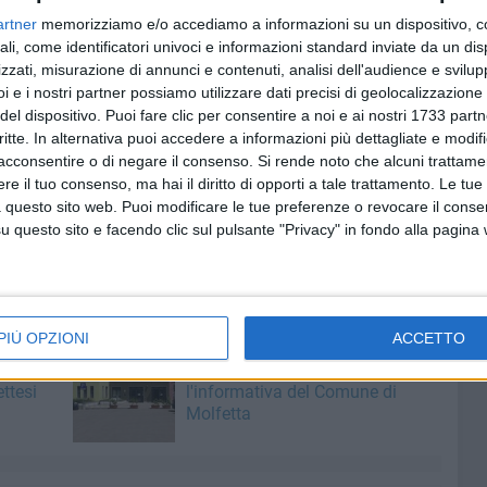
artner
memorizziamo e/o accediamo a informazioni su un dispositivo, c
i tre artisti, per una mostra evento suggestiva, che lascia
ali, come identificatori univoci e informazioni standard inviate da un di
e e a varcare confini inesplorati del proprio essere.
zzati, misurazione di annunci e contenuti, analisi dell'audience e svilupp
i e i nostri partner possiamo utilizzare dati precisi di geolocalizzazione 
del dispositivo. Puoi fare clic per consentire a noi e ai nostri 1733 partn
lata. Ogni quadro, ogni tela, cattura il visitatore e lo
critte. In alternativa puoi accedere a informazioni più dettagliate e modif
llo dell'artista, ma quello che richiama al proprio vissuto
acconsentire o di negare il consenso.
Si rende noto che alcuni trattamen
nte ad un'opera d'arte.
e il tuo consenso, ma hai il diritto di opporti a tale trattamento. Le tue
 questo sito web. Puoi modificare le tue preferenze o revocare il conse
8 maggio dalle ore 10 alle ore 13, e dalle ore 17 alle ore
questo sito e facendo clic sul pulsante "Privacy" in fondo alla pagina
PIÙ OPZIONI
ACCETTO
7 AGOSTO 2026
i di
Rottamazione-quinquies, c'è
ttesi
l'informativa del Comune di
Molfetta