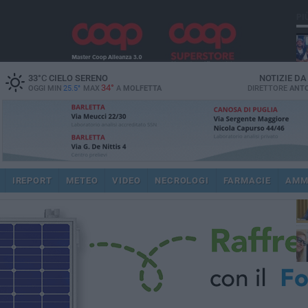
PI
33
°C
CIELO SERENO
NOTIZIE D
34°
OGGI MIN
25.5°
MAX
A
MOLFETTA
DIRETTORE
ANTO
pub
IREPORT
METEO
VIDEO
NECROLOGI
FARMACIE
AMM
fat