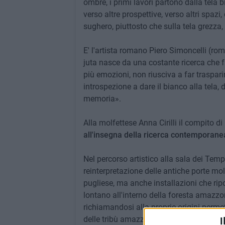
ombre, i primi lavori partono dalla tela bi
verso altre prospettive, verso altri spazi
sughero, piuttosto che sulla tela grezza, 
E' l'artista romano Piero Simoncelli (rom
juta nasce da una costante ricerca che f
più emozioni, non riusciva a far traspari
introspezione a dare il bianco alla tela,
memoria».
Alla molfettese Anna Cirilli il compito d
all'insegna della ricerca contemporanea, s
Nel percorso artistico alla sala dei Tem
reinterpretazione delle antiche porte molf
pugliese, ma anche installazioni che ripo
lontano all'interno della foresta amazzon
richiamandosi alla proprie origini permet
delle tribù amazzoniche, ma più in genera
I