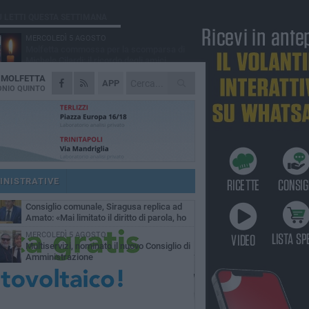
Ù LETTI QUESTA SETTIMANA
MERCOLEDÌ 5 AGOSTO
Molfetta commossa per la scomparsa di
Michele Cilardi: il ricordo degli amici
A
MOLFETTA
GIOVEDÌ 6 AGOSTO
APP
Marittimo molfettese muore a bordo di un
NIO QUINTO
peschereccio al largo del Gargano
SABATO 1 AGOSTO
La MTM Molfetta cerca autisti e
accompagnatori per gli scuolabus:
blicato il bando
GIOVEDÌ 6 AGOSTO
Molfetta piange Marta Maria Pisani, ultima
maestra della sartoria molfettese
INISTRATIVE
SABATO 1 AGOSTO
Consiglio comunale, Siragusa replica ad
Amato: «Mai limitato il diritto di parola, ho
to rispettare il regolamento»
MERCOLEDÌ 5 AGOSTO
Multiservizi, nominato il nuovo Consiglio di
Amministrazione