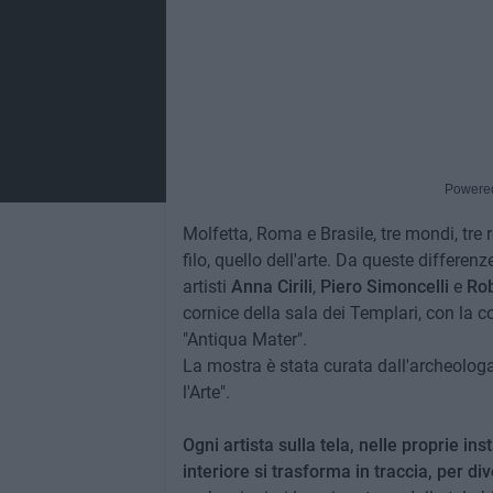
Powere
Molfetta, Roma e Brasile, tre mondi, tre re
filo, quello dell'arte. Da queste differe
artisti
Anna Cirili
,
Piero Simoncelli
e
Rob
cornice della sala dei Templari, con la 
"Antiqua Mater".
La mostra è stata curata dall'archeolog
l'Arte".
Ogni artista sulla tela, nelle proprie i
interiore si trasforma in traccia, per 