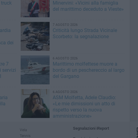
 truck
Minervini: «Vicini alla famiglia
del marittimo deceduto a Vieste»
7 AGOSTO 2026
ardia
Criticità lungo Strada Vicinale
Scorbeto: la segnalazione
sca dei
6 AGOSTO 2026
tre 7
Marittimo molfettese muore a
i servizi
bordo di un peschereccio al largo
l
del Gargano
6 AGOSTO 2026
aria
ASM Molfetta, Adele Claudio:
lla
«Le mie dimissioni un atto di
rispetto verso la nuova
amministrazione»
Segnalazioni iReport
Vela
Tennis