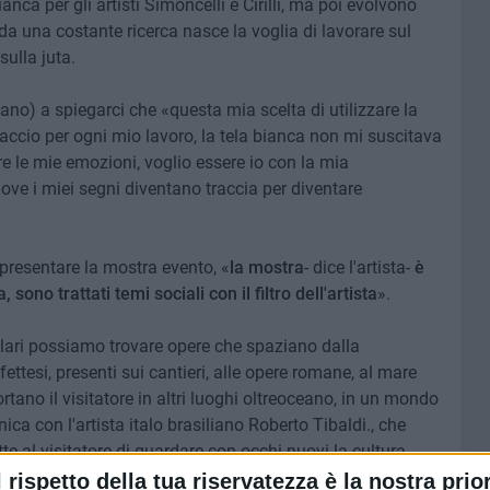
anca per gli artisti Simoncelli e Cirilli, ma poi evolvono
, da una costante ricerca nasce la voglia di lavorare sul
sulla juta.
ano) a spiegarci che «questa mia scelta di utilizzare la
accio per ogni mio lavoro, la tela bianca non mi suscitava
re le mie emozioni, voglio essere io con la mia
 dove i miei segni diventano traccia per diventare
i presentare la mostra evento, «
la mostra
- dice l'artista-
è
ono trattati temi sociali con il filtro dell'artista
».
plari possiamo trovare opere che spaziano dalla
ettesi, presenti sui cantieri, alle opere romane, al mare
rtano il visitatore in altri luoghi oltreoceano, in un mondo
ica con l'artista italo brasiliano Roberto Tibaldi., che
te al visitatore di guardare con occhi nuovi la cultura
le del brasile.
l rispetto della tua riservatezza è la nostra prior