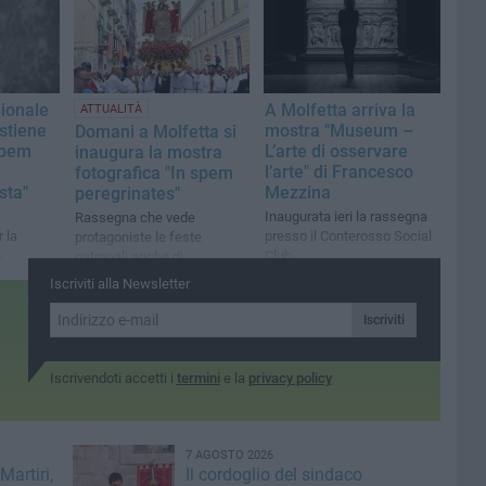
gionale
A Molfetta arriva la
ATTUALITÀ
ostiene
mostra "Museum –
Domani a Molfetta si
spem
L’arte di osservare
inaugura la mostra
l’arte" di Francesco
fotografica "In spem
sta"
Mezzina
peregrinates"
Inaugurata ieri la rassegna
Rassegna che vede
 la
presso il Conterosso Social
protagoniste le feste
o
Club
patronali anche di
lo
Ruvo, Giovinazzo e Terlizzi
Iscriviti alla Newsletter
Iscriviti
Iscrivendoti accetti i
termini
e la
privacy policy
7 AGOSTO 2026
artiri,
Il cordoglio del sindaco