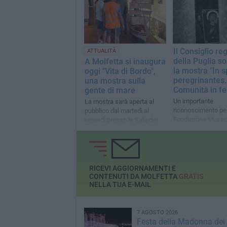
Il Consiglio re
ATTUALITÀ
della Puglia s
A Molfetta si inaugura
la mostra "In 
oggi "Vita di Bordo",
peregrinantes.
una mostra sulla
Comunità in fe
gente di mare
Un importante
La mostra sarà aperta al
riconoscimento per
pubblico dal martedì al
Fondazione Muse
venerdì presso la Sala dei
Diocesano ed il Po
Templari
Culturale
RICEVI AGGIORNAMENTI E
CONTENUTI DA MOLFETTA
GRATIS
NELLA TUA E-MAIL
7 AGOSTO 2026
Festa della Madonna dei M