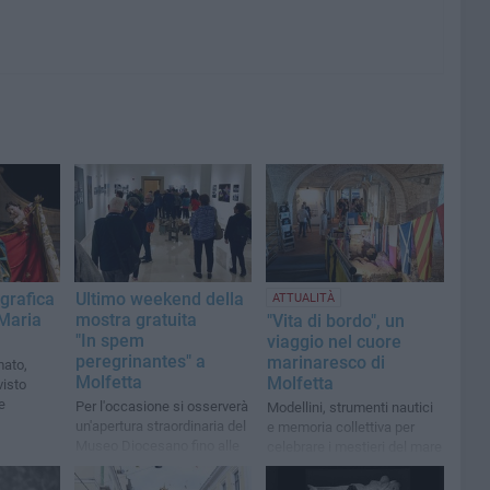
grafica
Ultimo weekend della
ATTUALITÀ
 Maria
mostra gratuita
"Vita di bordo", un
"In spem
viaggio nel cuore
peregrinantes" a
marinaresco di
mato,
Molfetta
Molfetta
isto
e
Per l'occasione si osserverà
Modellini, strumenti nautici
un'apertura straordinaria del
e memoria collettiva per
Museo Diocesano fino alle
celebrare i mestieri del mare
ore 21