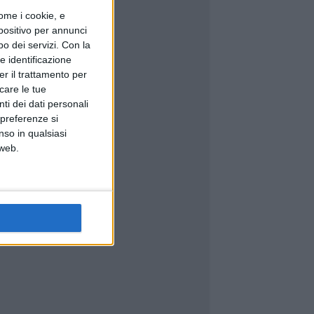
ome i cookie, e
spositivo per annunci
o dei servizi.
Con la
e identificazione
er il trattamento per
icare le tue
ti dei dati personali
 preferenze si
nso in qualsiasi
 web.