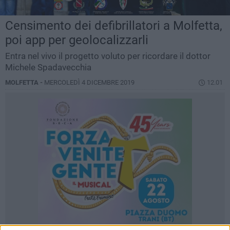
Censimento dei defibrillatori a Molfetta,
poi app per geolocalizzarli
Entra nel vivo il progetto voluto per ricordare il dottor
Michele Spadavecchia
MOLFETTA -
MERCOLEDÌ 4 DICEMBRE 2019
12.01