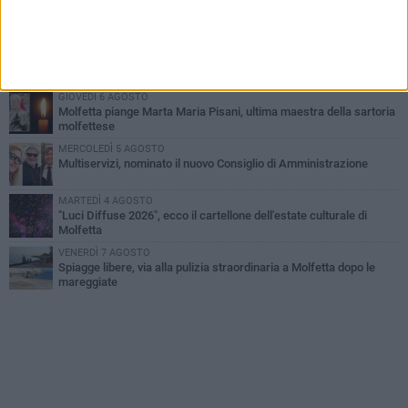
Molfetta commossa per la scomparsa di Michele Cilardi: il ricordo
degli amici
GIOVEDÌ 6 AGOSTO
Marittimo molfettese muore a bordo di un peschereccio al largo
del Gargano
GIOVEDÌ 6 AGOSTO
Molfetta piange Marta Maria Pisani, ultima maestra della sartoria
molfettese
MERCOLEDÌ 5 AGOSTO
Multiservizi, nominato il nuovo Consiglio di Amministrazione
MARTEDÌ 4 AGOSTO
"Luci Diffuse 2026", ecco il cartellone dell'estate culturale di
Molfetta
VENERDÌ 7 AGOSTO
Spiagge libere, via alla pulizia straordinaria a Molfetta dopo le
mareggiate