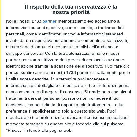
Il rispetto della tua riservatezza è la
18
nostra priorità
Noi e i nostri 1733
partner
memorizziamo e/o accediamo a
informazioni su un dispositivo, come i cookie, e trattiamo dati
personali, come identificatori univoci e informazioni standard
Parte a Molfetta il censimento dei defibrillatori automatici
inviate da un dispositivo per annunci e contenuti personalizzati,
presenti sul territorio con la finalità di geolocalizzarli per
misurazione di annunci e contenuti, analisi dell'audience e
rendere fruibili le informazioni a tutti i cittadini attraverso
sviluppo dei servizi.
Con la tua autorizzazione noi e i nostri
un'APP dedicata.
partner possiamo utilizzare dati precisi di geolocalizzazione e
identificazione tramite la scansione del dispositivo. Puoi fare clic
La conta dei defibrillatori è in corso. Ed è cominciata dalla
per consentire a noi e ai nostri 1733 partner il trattamento per le
scuole del territorio e dalle società sportive ma chiunque
finalità sopra descritte. In alternativa puoi accedere a
informazioni più dettagliate e modificare le tue preferenze prima
fosse in possesso di un DAE può segnalarlo all'ufficio
di acconsentire o di negare il consenso.
Si rende noto che alcuni
comunale Città Sane, nella persona della dott.ssa Enza
trattamenti dei dati personali possono non richiedere il tuo
Cocozza tramite mail
consenso, ma hai il diritto di opporti a tale trattamento. Le tue
(enza.cocozza@comune.molfetta.ba.it).
preferenze si applicheranno solo a questo sito web. Puoi
modificare le tue preferenze o revocare il consenso in qualsiasi
L'iniziativa rientra nel progetto "Cuore nostro. Molfetta
momento tornando su questo sito e facendo clic sul pulsante
cardioprotetta", presentato nelle scorse settimane e
"Privacy" in fondo alla pagina web.