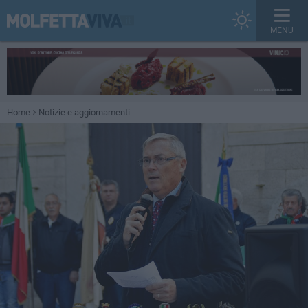
MENU
Home
Notizie e aggiornamenti