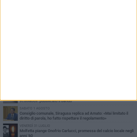
PIÙ LETTI QUESTA SETTIMANA
MERCOLEDÌ 5 AGOSTO
Molfetta commossa per la scomparsa di Michele Cilardi: il ricordo
degli amici
VENERDÌ 31 LUGLIO
TARI 2026, il Sindaco anticipa gli aumenti: «Bonus e sconti per
limitare l'impatto sulle famiglie»
SABATO 1 AGOSTO
La MTM Molfetta cerca autisti e accompagnatori per gli
scuolabus: pubblicato il bando
SABATO 1 AGOSTO
Consiglio comunale, Siragusa replica ad Amato: «Mai limitato il
diritto di parola, ho fatto rispettare il regolamento»
VENERDÌ 31 LUGLIO
Molfetta piange Onofrio Carlucci, promessa del calcio locale negli
anni '60