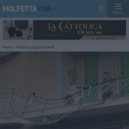
MENU
Home
Notizie e aggiornamenti