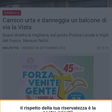
CRONACA
Camion urta e danneggia un balcone di
via la Vista
Quasi divelta la ringhiera, sul posto Polizia Locale e Vigili
del Fuoco. Nessun ferito
MOLFETTA -
VENERDÌ 30 SETTEMBRE 2022
18.19
Il rispetto della tua riservatezza è la