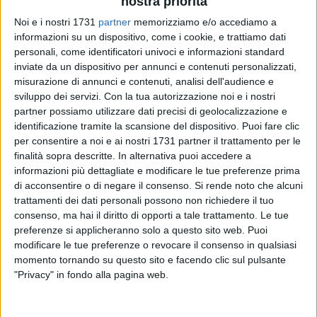
nostra priorità
Noi e i nostri 1731
partner
memorizziamo e/o accediamo a
informazioni su un dispositivo, come i cookie, e trattiamo dati
573
A cura di
personali, come identificatori univoci e informazioni standard
NICOLA MICCIONE
inviate da un dispositivo per annunci e contenuti personalizzati,
misurazione di annunci e contenuti, analisi dell'audience e
sviluppo dei servizi.
Con la tua autorizzazione noi e i nostri
partner possiamo utilizzare dati precisi di geolocalizzazione e
Il camion sarebbe riuscito a passare, ma l'autista,
identificazione tramite la scansione del dispositivo. Puoi fare clic
probabilmente a causa di un'auto parcheggiata nei pressi
per consentire a noi e ai nostri 1731 partner il trattamento per le
dell'incrocio, ha dovuto stringersi in curva. Risultato: il
finalità sopra descritte. In alternativa puoi accedere a
mezzo pesante ha colpito
la ringhiera del balcone
di un
informazioni più dettagliate e modificare le tue preferenze prima
di acconsentire o di negare il consenso.
Si rende noto che alcuni
primo piano di via la Vista, sradicandola. Per fortuna, proprio
trattamenti dei dati personali possono non richiedere il tuo
in quel momento non passava nessuno.
consenso, ma hai il diritto di opporti a tale trattamento. Le tue
preferenze si applicheranno solo a questo sito web. Puoi
Il maldestro incidente è accaduto questo pomeriggio a
modificare le tue preferenze o revocare il consenso in qualsiasi
Molfetta, intorno alle ore 17.30, quando il
camion
,
momento tornando su questo sito e facendo clic sul pulsante
proveniente da via Cavallotti e condotto da un uomo di
"Privacy" in fondo alla pagina web.
nazionalità etiope, è riuscito a passare, ma ha incrociato
un'auto parcheggiata nei pressi dell'intersezione fra via