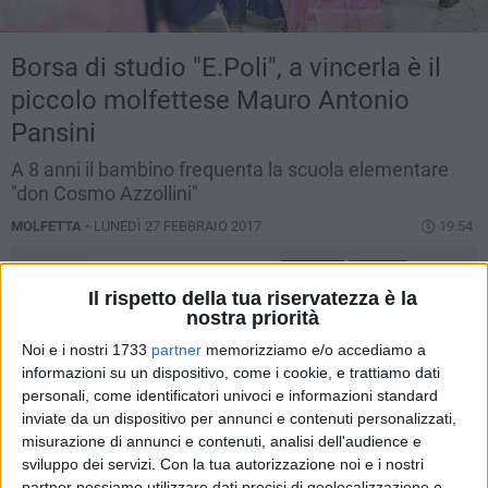
Borsa di studio "E.Poli", a vincerla è il
piccolo molfettese Mauro Antonio
Pansini
A 8 anni il bambino frequenta la scuola elementare
"don Cosmo Azzollini"
MOLFETTA -
LUNEDÌ 27 FEBBRAIO 2017
19.54
Il rispetto della tua riservatezza è la
nostra priorità
Noi e i nostri 1733
partner
memorizziamo e/o accediamo a
informazioni su un dispositivo, come i cookie, e trattiamo dati
personali, come identificatori univoci e informazioni standard
inviate da un dispositivo per annunci e contenuti personalizzati,
misurazione di annunci e contenuti, analisi dell'audience e
sviluppo dei servizi.
Con la tua autorizzazione noi e i nostri
partner possiamo utilizzare dati precisi di geolocalizzazione e