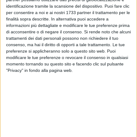
identificazione tramite la scansione del dispositivo. Puoi fare clic
per consentire a noi e ai nostri 1733 partner il trattamento per le
finalità sopra descritte. In alternativa puoi accedere a
informazioni più dettagliate e modificare le tue preferenze prima
51
di acconsentire o di negare il consenso.
Si rende noto che alcuni
trattamenti dei dati personali possono non richiedere il tuo
consenso, ma hai il diritto di opporti a tale trattamento. Le tue
Non solo bambini e ragazzi del Nord ma anche del nostro
preferenze si applicheranno solo a questo sito web. Puoi
Sud.
modificare le tue preferenze o revocare il consenso in qualsiasi
momento tornando su questo sito e facendo clic sul pulsante
"Privacy" in fondo alla pagina web.
Sono stati resi noti, i vincitori della
Borsa di Studio intitolata
alla memoria di "Elio Poli"
, un imprenditore scomparso nel
2011 tra i fondatori del gruppo Imola Legno, presente anche
nella nostra città di Molfetta.
Quest'anno è la quinta edizione e l'apposita commissione,
ha aggiudicato le Borse di studio, consistenti in somme in
denaro per gli studenti a sostegno del loro futuro scolastico
ed universitario.
Alla Borsa di studio hanno partecipato i figli dei dipendenti di