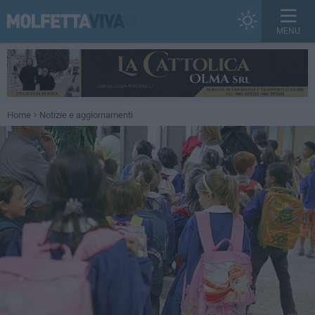
MENU
Home
Notizie e aggiornamenti