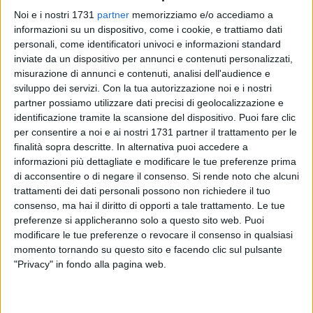
Noi e i nostri 1731
partner
memorizziamo e/o accediamo a
informazioni su un dispositivo, come i cookie, e trattiamo dati
personali, come identificatori univoci e informazioni standard
inviate da un dispositivo per annunci e contenuti personalizzati,
33
misurazione di annunci e contenuti, analisi dell'audience e
sviluppo dei servizi.
Con la tua autorizzazione noi e i nostri
partner possiamo utilizzare dati precisi di geolocalizzazione e
identificazione tramite la scansione del dispositivo. Puoi fare clic
Da Blanco e Mahmood fino ad Elisa, passando per
per consentire a noi e ai nostri 1731 partner il trattamento per le
Marracash, Rkomi e non solo: l'etichetta discografica di cui
finalità sopra descritte. In alternativa puoi accedere a
fa parte anche il molfettese Jacopo Pesce continua a
informazioni più dettagliate e modificare le tue preferenze prima
ottenere risultati di assoluto prestigio nello scenario
di acconsentire o di negare il consenso.
Si rende noto che alcuni
nazionale e internazionale. Non è solo l'onda lunga di
trattamenti dei dati personali possono non richiedere il tuo
Sanremo, né solo l'avvicinamento all'Eurovision (che si terrà
consenso, ma hai il diritto di opporti a tale trattamento. Le tue
preferenze si applicheranno solo a questo sito web. Puoi
a Torino nel maggio prossimo): è l'effetto di una scuderia
modificare le tue preferenze o revocare il consenso in qualsiasi
che domina tutte le classifiche secondo la FIMI.
momento tornando su questo sito e facendo clic sul pulsante
"Privacy" in fondo alla pagina web.
La FIMI (Federazione Industria Musicale Italiana) nasce nel
1992, è socio fondatore di Confindustria Cultura Italia e
membro IFPI (Federazione Industria Fonografica