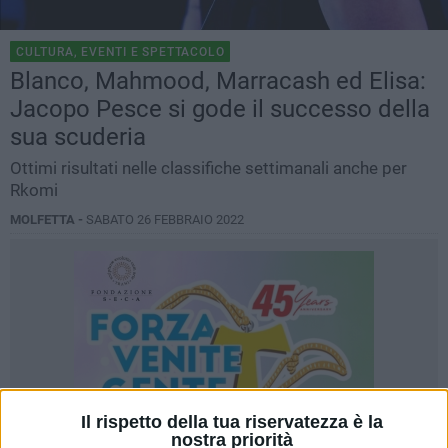
CULTURA, EVENTI E SPETTACOLO
Blanco, Mahmood, Marracash ed Elisa:
Jacopo Pesce si gode il successo della
sua scuderia
Ottimi risultati nelle classifiche settimanali anche per
Rkomi
MOLFETTA -
SABATO 26 FEBBRAIO 2022
Il rispetto della tua riservatezza è la
nostra priorità