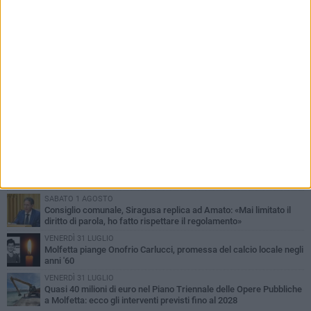
PIÙ LETTI QUESTA SETTIMANA
MERCOLEDÌ 5 AGOSTO
Molfetta commossa per la scomparsa di Michele Cilardi: il ricordo
degli amici
VENERDÌ 31 LUGLIO
TARI 2026, il Sindaco anticipa gli aumenti: «Bonus e sconti per
limitare l'impatto sulle famiglie»
SABATO 1 AGOSTO
La MTM Molfetta cerca autisti e accompagnatori per gli
scuolabus: pubblicato il bando
SABATO 1 AGOSTO
Consiglio comunale, Siragusa replica ad Amato: «Mai limitato il
diritto di parola, ho fatto rispettare il regolamento»
VENERDÌ 31 LUGLIO
Molfetta piange Onofrio Carlucci, promessa del calcio locale negli
anni '60
VENERDÌ 31 LUGLIO
Quasi 40 milioni di euro nel Piano Triennale delle Opere Pubbliche
a Molfetta: ecco gli interventi previsti fino al 2028