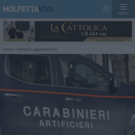
MENU
Home
Notizie e aggiornamenti