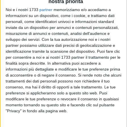
nostra priorità
Noi e i nostri 1733
partner
memorizziamo e/o accediamo a
informazioni su un dispositivo, come i cookie, e trattiamo dati
personali, come identificatori univoci e informazioni standard
78
A cura di
inviate da un dispositivo per annunci e contenuti personalizzati,
NICOLA MICCIONE
misurazione di annunci e contenuti, analisi dell'audience e
sviluppo dei servizi.
Con la tua autorizzazione noi e i nostri
partner possiamo utilizzare dati precisi di geolocalizzazione e
identificazione tramite la scansione del dispositivo. Puoi fare clic
Il boato è stato fragoroso, udito distintamente in più punti di
per consentire a noi e ai nostri 1733 partner il trattamento per le
Molfetta. Attentato intimidatorio firmato con la polvere da
finalità sopra descritte. In alternativa puoi accedere a
sparo nel pomeriggio di domenica scorsa, prima delle ore
informazioni più dettagliate e modificare le tue preferenze prima
18.30, ai danni dell'abitazione di un imprenditore del settore
di acconsentire o di negare il consenso.
Si rende noto che alcuni
edile, vittima anni fa del furto di alcuni mezzi d'opera. Sul
trattamenti dei dati personali possono non richiedere il tuo
consenso, ma hai il diritto di opporti a tale trattamento. Le tue
caso indagano i
Carabinieri
.
preferenze si applicheranno solo a questo sito web. Puoi
modificare le tue preferenze o revocare il consenso in qualsiasi
L'esplosione di un ordigno rudimentale confezionato
momento tornando su questo sito e facendo clic sul pulsante
artigianalmente «di media potenza», posizionato all'esterno
"Privacy" in fondo alla pagina web.
della villa dell'uomo, lungo la strada provinciale 56 che
conduce a Ruvo di Puglia, dove è presente la sede operativa