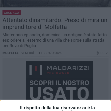
CRONACA
Attentato dinamitardo. Preso di mira un
imprenditore di Molfetta
Misterioso episodio, domenica: un ordigno è stato fatto
esplodere all'esterno di una villa che sorge sulla strada
per Ruvo di Puglia
MOLFETTA -
VENERDÌ 13 FEBBRAIO 2026
18.12
Il rispetto della tua riservatezza è la