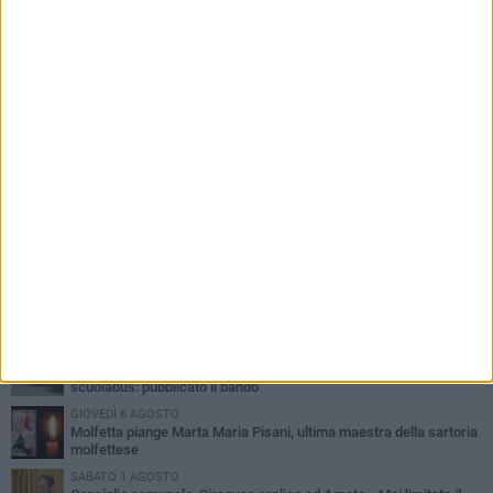
PIÙ LETTI QUESTA SETTIMANA
MERCOLEDÌ 5 AGOSTO
Molfetta commossa per la scomparsa di Michele Cilardi: il ricordo
degli amici
GIOVEDÌ 6 AGOSTO
Marittimo molfettese muore a bordo di un peschereccio al largo
del Gargano
SABATO 1 AGOSTO
La MTM Molfetta cerca autisti e accompagnatori per gli
scuolabus: pubblicato il bando
GIOVEDÌ 6 AGOSTO
Molfetta piange Marta Maria Pisani, ultima maestra della sartoria
molfettese
SABATO 1 AGOSTO