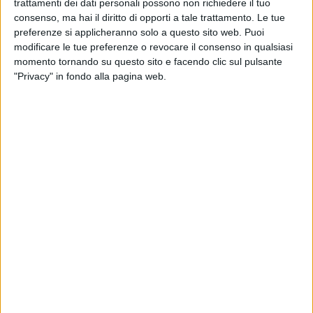
trattamenti dei dati personali possono non richiedere il tuo
tovagliette con frasi contro la violenza di genere e un posto
consenso, ma hai il diritto di opporti a tale trattamento. Le tue
allestito per ricordare chi non c'è più, ma di grande impatto,
preferenze si applicheranno solo a questo sito web. Puoi
perché porta alla riflessione in un momento di svago e
modificare le tue preferenze o revocare il consenso in qualsiasi
divertimento.
momento tornando su questo sito e facendo clic sul pulsante
"Privacy" in fondo alla pagina web.
Tutti gli esercenti hanno aderito subito e senza esitazioni,
finanziando le tovagliette.
Positivo il riscontro che l'associazione "Pandora" ha ricevuto
attraverso i social, questo sta ad indicare che la campagna
di sensibilizzazione ha sortito il suo effetto.
La vice presidente dell'associazione "Pandora",
Francesca
Bisceglia
, che si occupa a Molfetta anche dello sportello
antiviolenza e antistalking, ci tiene a sottolineare che «
il
fenomeno del femminicidio è solo la punta dell'iceberg
della violenza di genere. Quello è il gesto estremo, ma
prima la donna quasi certamente ha subito violenze
verbali, psicologiche, economiche, fisiche e sessuali
».