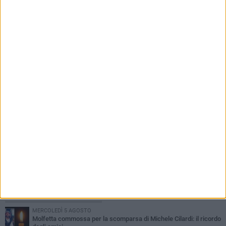
8 AGOSTO 2026
Pugliese ancora con la Pallacanestro Molfetta
«per ripagare la fiducia»
PIÙ LETTI QUESTA SETTIMANA
MERCOLEDÌ 5 AGOSTO
Molfetta commossa per la scomparsa di Michele Cilardi: il ricordo