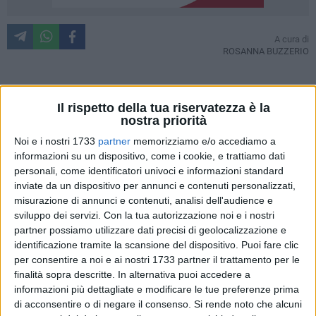
A cura di
ROSANNA BUZZERIO
"Io ci sono! O meglio io c'ero, fino a quando la mano
Il rispetto della tua riservatezza è la
nostra priorità
dell'uomo che diceva di amarmi non mi ha uccisa". Questo il
principio ispiratore dell'iniziativa
"Posto occupato"
,
Noi e i nostri 1733
partner
memorizziamo e/o accediamo a
realizzato a Molfetta dall'associazione "Pandora", con la
informazioni su un dispositivo, come i cookie, e trattiamo dati
collaborazione degli esercizi commerciali del centro storico
personali, come identificatori univoci e informazioni standard
inviate da un dispositivo per annunci e contenuti personalizzati,
e non solo
.
misurazione di annunci e contenuti, analisi dell'audience e
sviluppo dei servizi.
Con la tua autorizzazione noi e i nostri
Tale evento nasce da una sinergia tra l'associazione
partner possiamo utilizzare dati precisi di geolocalizzazione e
"Pandora"
e il gruppo di
"Donne e uomini molfettesi contro
identificazione tramite la scansione del dispositivo. Puoi fare clic
la violenza sulle donne"
, coordinato dalla sociologa
Marina
per consentire a noi e ai nostri 1733 partner il trattamento per le
Mastropierro
, ed ha avuto l'intendo di riaccendere
finalità sopra descritte. In alternativa puoi accedere a
l'attenzione sul fenomeno del femminicidio, o comunque
informazioni più dettagliate e modificare le tue preferenze prima
di acconsentire o di negare il consenso.
Si rende noto che alcuni
sulla violenza di genere. Un'iniziativa semplice: delle