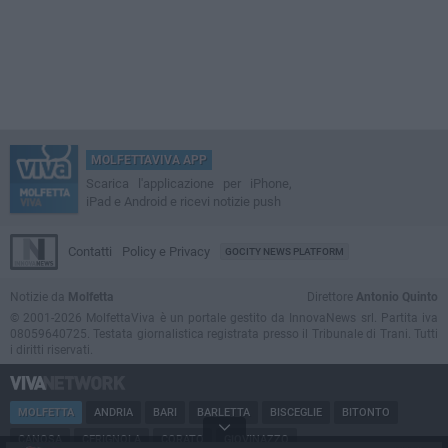
MOLFETTAVIVA APP
Scarica l'applicazione per iPhone,
iPad e Android e ricevi notizie push
Contatti
Policy e Privacy
GOCITY NEWS PLATFORM
Notizie da
Molfetta
Direttore
Antonio Quinto
© 2001-2026 MolfettaViva è un portale gestito da InnovaNews srl. Partita iva
08059640725. Testata giornalistica registrata presso il Tribunale di Trani. Tutti
i diritti riservati.
MOLFETTA
ANDRIA
BARI
BARLETTA
BISCEGLIE
BITONTO
CANOSA
CERIGNOLA
CORATO
GIOVINAZZO