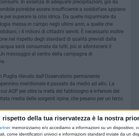
i consumi. In assenza di adeguate precipitazioni, già da
ponibile potrebbe essere insufficiente a soddisfare appieno
er superare la crisi idrica. Da quelle risparmiate da
ogia messa in campo negli ultimi anni, a quelle che
diani, i 4 milioni di cittadini serviti. È necessario inoltre
ne nel rispetto degli standard di qualità previsti dalla
 acqua sarà consumata da tutti, più si allontanerà il
i. Un messaggio al centro della campagna di
va.
le in Puglia rilevato dall'Osservatorio permanente
l'Appennino meridionale è passato da medio ad alto. La
a cui AQP per oltre la metà del fabbisogno è inferiore del
ortata media delle sorgenti irpine, che pesano per un terzo
l rispetto della tua riservatezza è la nostra prior
imatico, dal risanamento e la digitalizzazione delle reti
artner
memorizziamo e/o accediamo a informazioni su un dispositivo, c
e consentono di gestire la domanda di acqua sulla base di
ali, come identificatori univoci e informazioni standard inviate da un di
emografici. Grazie al lavoro di riduzione delle perdite ed