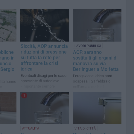
Siccità, AQP annuncia
LAVORI PUBBLICI
riduzioni di pressione
bbliche
AQP, saranno
su tutta la rete per
nano in
sostituiti gli organi di
affrontare la crisi
nuncio
manovra su via
idrica
 Sergio
Berlinguer a Molfetta
Eventuali disagi per le case
L'erogazione idrica sarà
sprovviste di autoclave.
sospesa il 21 febbraio
ilità hanno
«Importante sempre
nell’area a sud est
na
razionalizzare i consumi»
dell’abitato
1
ATTUALITÀ
VITA DI CITTÀ