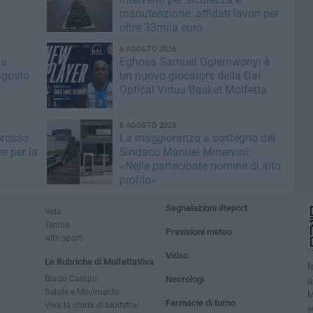
manutenzione: affidati lavori per
oltre 33mila euro
6 AGOSTO 2026
la
Eghosa Samuel Ogiemwonyi è
agosto
un nuovo giocatore della Dai
Optical Virtus Basket Molfetta
6 AGOSTO 2026
orosso
La maggioranza a sostegno del
e per la
Sindaco Manuel Minervini:
«Nelle partecipate nomine di alto
profilo»
Segnalazioni iReport
Vela
Tennis
Previsioni meteo
Altri sport
Video
Le Rubriche di MolfettaViva
I
Bordo Campo
Necrologi
R
Salute e Movimento
M
Farmacie di turno
Viva la storia di Molfetta!
a