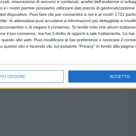
zzati, misurazione di annunci e contenuti, analisi dell'audience e svilupp
, oggi Acquedotto Pugliese riesce a soddisfare la domanda
i e i nostri partner possiamo utilizzare dati precisi di geolocalizzazione 
l 2023 ad esempio sono stati risparmiati 80 milioni di
del dispositivo. Puoi fare clic per consentire a noi e ai nostri 1731 partn
09, pari a un invaso di medie dimensioni. Sono
critte. In alternativa puoi accedere a informazioni più dettagliate e modif
mento che interessano quasi 1.300 chilometri di condotte
acconsentire o di negare il consenso.
Si rende noto che alcuni trattamen
mln di euro.
e il tuo consenso, ma hai il diritto di opporti a tale trattamento. Le tue
 questo sito web. Puoi modificare le tue preferenze o revocare il conse
questo sito e facendo clic sul pulsante "Privacy" in fondo alla pagina
6 AGOSTO 2026
ore a
Molfetta piange Marta Maria
al largo
Pisani, ultima maestra della
PIÙ OPZIONI
ACCETTO
sartoria molfettese