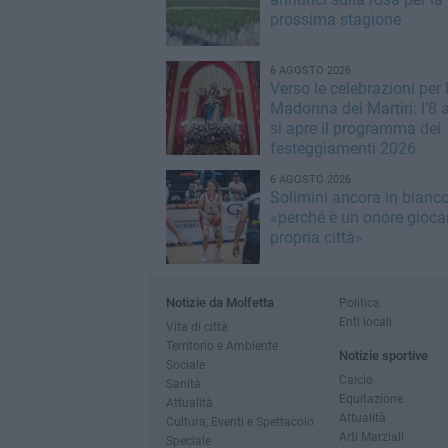
prossima stagione
6 AGOSTO 2026
Verso le celebrazioni per 
Madonna dei Martiri: l’8 
si apre il programma dei
festeggiamenti 2026
6 AGOSTO 2026
Solimini ancora in bianc
«perché è un onore giocar
propria città»
Notizie da Molfetta
Politica
Enti locali
Vita di città
Territorio e Ambiente
Notizie sportive
Sociale
Calcio
Sanità
Equitazione
Attualità
Attualità
Cultura, Eventi e Spettacolo
Arti Marziali
Speciale