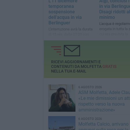
L'11 dicembre
Aqp, conclusi i
temporanea
in via Berlingu
sospensione
Disagi ridotti a
dell'acqua in via
minimo
Berlinguer
L'acqua è regolar
erogata in tutta la 
L'interruzione avrà la durata
cui era prevista la
di 15 ore, dalle 07:00 con
sospensione
ripristino entro le 22:00
RICEVI AGGIORNAMENTI E
CONTENUTI DA MOLFETTA
GRATIS
NELLA TUA E-MAIL
6 AGOSTO 2026
ASM Molfetta, Adele Clau
«Le mie dimissioni un att
rispetto verso la nuova
amministrazione»
6 AGOSTO 2026
Molfetta Calcio, arrivano 
annunci sulla rosa per la