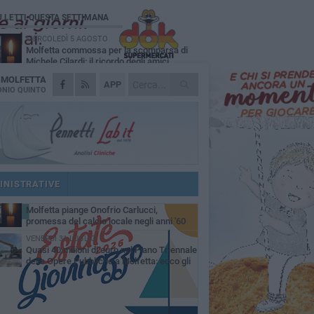
Ù LETTI QUESTA SETTIMANA
MERCOLEDÌ 5 AGOSTO
Molfetta commossa per la scomparsa di
Michele Cilardi: il ricordo degli amici
A
MOLFETTA
VENERDÌ 31 LUGLIO
APP
TARI 2026, il Sindaco anticipa gli aumenti:
NIO QUINTO
«Bonus e sconti per limitare l'impatto sulle
iglie»
SABATO 1 AGOSTO
La MTM Molfetta cerca autisti e
accompagnatori per gli scuolabus:
blicato il bando
SABATO 1 AGOSTO
Consiglio comunale, Siragusa replica ad
Amato: «Mai limitato il diritto di parola, ho
INISTRATIVE
to rispettare il regolamento»
VENERDÌ 31 LUGLIO
Molfetta piange Onofrio Carlucci,
promessa del calcio locale negli anni '60
VENERDÌ 31 LUGLIO
Quasi 40 milioni di euro nel Piano Triennale
delle Opere Pubbliche a Molfetta: ecco gli
erventi previsti fino al 2028