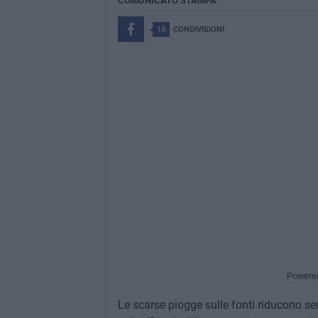
COMUNICATO STAMPA
18
CONDIVISIONI
Powere
Le scarse piogge sulle fonti riducono semp