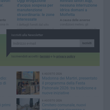
 lavori
Oggi erogazione
Rinviati lavori Aqp,
er.
d'acqua sospesa per
nessuna interruzione
l
manutenzione
idrica domani a
straordinaria: le zone
Molfetta
interessate
mente
A causa delle avverse
zona in
condizioni meteo, gli
I dettagli forniti dal sito
interventi saranno eseguiti
istituzionale del Comune di
venerdì 10 novembre
Molfetta
Iscriviti alla Newsletter
Iscriviti
Iscrivendoti accetti i
termini
e la
privacy policy
6 AGOSTO 2026
dio:
Madonna dei Martiri, presentato
o di
il programma della Festa
Patronale 2026: tra tradizione e
nuove iniziative
6 AGOSTO 2026
i primi
Cimitero comunale, nuovi
interventi per sicurezza e