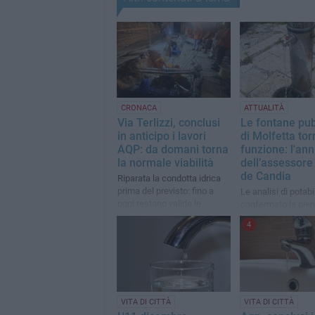
CRONACA
ATTUALITÀ
Via Terlizzi, conclusi
Le fontane pu
in anticipo i lavori
di Molfetta tor
AQP: da domani torna
funzione: l'an
la normale viabilità
dell’assessore
de Candia
Riparata la condotta idrica
prima del previsto: fino a
Le analisi di potab
oggi restano valide le
confermato la pie
modifiche temporanee a
idoneità dell’acqua
4
traffico, pedoni e trasporto
pubblico
VITA DI CITTÀ
VITA DI CITTÀ