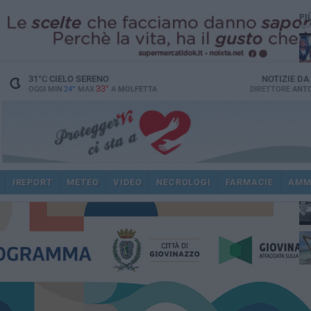
PI
31
°C
CIELO SERENO
NOTIZIE D
33°
OGGI MIN
24°
MAX
A
MOLFETTA
DIRETTORE
ANTO
fam
pub
IREPORT
METEO
VIDEO
NECROLOGI
FARMACIE
AMM
fat
int