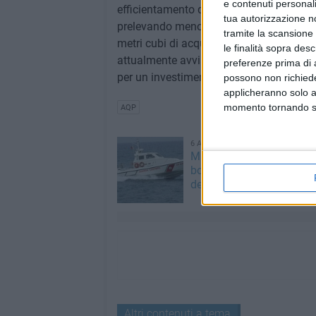
e contenuti personali
efficientamento dei processi gestionali
tua autorizzazione no
prelevando meno acqua dall'ambiente: ne
tramite la scansione 
metri cubi di acqua annui rispetto al 20
le finalità sopra des
attualmente avviati interventi di risana
preferenze prima di 
per un investimento complessivo di 800 
possono non richieder
applicheranno solo a
momento tornando su 
AQP
6 AGOSTO 2026
Marittimo molfettese mu
bordo di un peschereccio 
del Gargano
Altri contenuti a tema