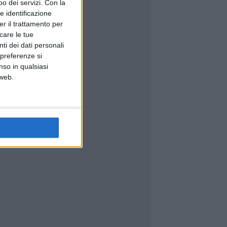
o dei servizi.
Con la
e identificazione
er il trattamento per
icare le tue
ti dei dati personali
 preferenze si
nso in qualsiasi
 web.