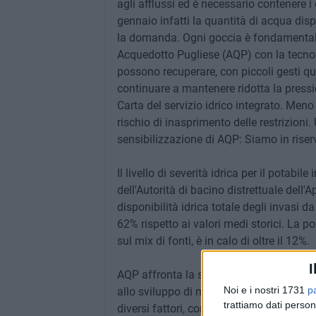
agli afflussi ed è necessario contenere 
gennaio infatti la quantità di acqua dis
la domanda. Ogni goccia è fondamentale p
Acquedotto Pugliese (AQP) con la tecnol
possono recuperare, con piccoli gesti quoti
continuare a mantenere ridotta la pressio
Carta del servizio idrico integrato. Meno
rischio di inasprimento delle restrizion
sensibilizzazione di AQP: Siamo in riser
Il livello di severità idrica per il potabi
dell'Autorità di bacino distrettuale del
disponibilità idrica totale degli invasi d
62% rispetto ai valori medi storici. La p
sul mix di fonti, è in calo di oltre il 12%.
I
AQP affronta la sfida del cambiamento cl
Noi e i nostri 1731
p
allo sviluppo di modelli previsionali ch
trattiamo dati person
diversi fattori, come quelli climatici e d