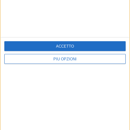
MOLFETTA - 13 LUGLIO 2026
Al via il restauro de "Il Costruttore", capolavoro
dello scultore molfettese Filippo Cifariello
Precedente
1
2
...
5
6
7
8
9
...
ACCETTO
Successiva
PIÙ OPZIONI