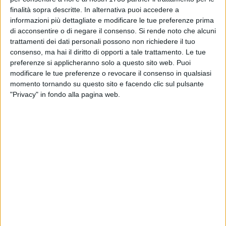
Fratelli d'Italia chiede un intervento urgente
finalità sopra descritte. In alternativa puoi accedere a
informazioni più dettagliate e modificare le tue preferenze prima
MOLFETTA - 15 LUGLIO 2026
di acconsentire o di negare il consenso.
Si rende noto che alcuni
La Puglia brilla in Europa: Nausica Speranzini
trattamenti dei dati personali possono non richiedere il tuo
fa doppietta d'oro al Performer Cup 2026
consenso, ma hai il diritto di opporti a tale trattamento. Le tue
preferenze si applicheranno solo a questo sito web. Puoi
modificare le tue preferenze o revocare il consenso in qualsiasi
MOLFETTA - 14 LUGLIO 2026
momento tornando su questo sito e facendo clic sul pulsante
Cittadella degli Artisti, Siragusa avvia l'iter per
"Privacy" in fondo alla pagina web.
l'intitolazione a Guglielmo Minervini
MOLFETTA - 14 LUGLIO 2026
Cittadella degli Artisti, Piergiovanni propone
l’intitolazione a Guglielmo Minervini
MOLFETTA - 14 LUGLIO 2026
Furto con scasso alla giostrina dei bambini a
Molfetta: nel mirino la biglietteria
MOLFETTA - 14 LUGLIO 2026
Le "Summer Nights" di Puglia Village