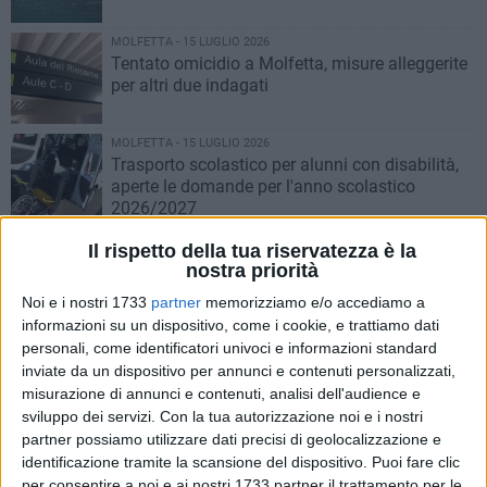
MOLFETTA - 15 LUGLIO 2026
Tentato omicidio a Molfetta, misure alleggerite
per altri due indagati
MOLFETTA - 15 LUGLIO 2026
Trasporto scolastico per alunni con disabilità,
aperte le domande per l'anno scolastico
2026/2027
MOLFETTA - 15 LUGLIO 2026
Il rispetto della tua riservatezza è la
In vigore l'orario estivo dei Servizi Demografici
nostra priorità
nella sede di Piazza Municipio
Noi e i nostri 1733
partner
memorizziamo e/o accediamo a
informazioni su un dispositivo, come i cookie, e trattiamo dati
MOLFETTA - 15 LUGLIO 2026
personali, come identificatori univoci e informazioni standard
“Insuperabar” è realtà: inaugurato tra gli
inviate da un dispositivo per annunci e contenuti personalizzati,
applausi l’orto-bistrot inclusivo di Molfetta
misurazione di annunci e contenuti, analisi dell'audience e
sviluppo dei servizi.
Con la tua autorizzazione noi e i nostri
partner possiamo utilizzare dati precisi di geolocalizzazione e
MOLFETTA - 15 LUGLIO 2026
identificazione tramite la scansione del dispositivo. Puoi fare clic
Campo rom trasferito nell'area del nuovo porto,
per consentire a noi e ai nostri 1733 partner il trattamento per le