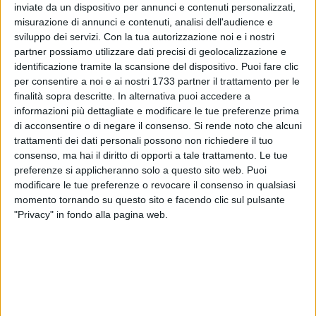
ESEQUIE
inviate da un dispositivo per annunci e contenuti personalizzati,
misurazione di annunci e contenuti, analisi dell'audience e
I funerali si terranno domenica 16 c.m alle ore 09:30 presso la
sviluppo dei servizi.
Con la tua autorizzazione noi e i nostri
Chiesa S.S Crocifisso (Cappuccini)
partner possiamo utilizzare dati precisi di geolocalizzazione e
identificazione tramite la scansione del dispositivo. Puoi fare clic
per consentire a noi e ai nostri 1733 partner il trattamento per le
finalità sopra descritte. In alternativa puoi accedere a
informazioni più dettagliate e modificare le tue preferenze prima
Ne danno il triste annuncio la moglie Lia Ciannamea, la figlia
di acconsentire o di negare il consenso.
Si rende noto che alcuni
trattamenti dei dati personali possono non richiedere il tuo
Daniela con Sabino, il diletto nipote Giacomo, il fratello Angelo,
consenso, ma hai il diritto di opporti a tale trattamento. Le tue
i cognati Lena Spagnoletti e Sergio Ciannamea, i nipoti
preferenze si applicheranno solo a questo sito web. Puoi
Damiano, Martina, Leonardo e parenti tutti.
modificare le tue preferenze o revocare il consenso in qualsiasi
momento tornando su questo sito e facendo clic sul pulsante
"Privacy" in fondo alla pagina web.
La Cattolica
Agenzia di onoranze e trasporti funebri
Via
Margherita di Savoia 32 - Molfetta