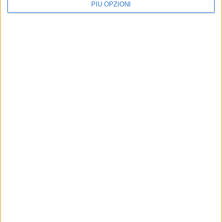
PIÙ OPZIONI
SABATO 25 LUGLIO
Ottavia La Grasta
MARTEDÌ 21 LUGLIO
Marta Vilardi
MOLFETTAVIVA APP