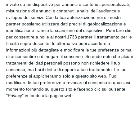
ESEQUIE
inviate da un dispositivo per annunci e contenuti personalizzati,
misurazione di annunci e contenuti, analisi dell'audience e
I funerali si terranno martedì 19 c.m. alle ore 16.00 presso la
sviluppo dei servizi.
Con la tua autorizzazione noi e i nostri
Parrocchia Santa Famiglia
partner possiamo utilizzare dati precisi di geolocalizzazione e
identificazione tramite la scansione del dispositivo. Puoi fare clic
per consentire a noi e ai nostri 1733 partner il trattamento per le
finalità sopra descritte. In alternativa puoi accedere a
informazioni più dettagliate e modificare le tue preferenze prima
Ne danno il triste annuncio la moglie Rita Mezzina, i figli Luigi
di acconsentire o di negare il consenso.
Si rende noto che alcuni
con la compagna Elisa Mercurio e Antonio con il compagno
trattamenti dei dati personali possono non richiedere il tuo
consenso, ma hai il diritto di opporti a tale trattamento. Le tue
Antonio Illirico, l'adorata nipotina Emily,
preferenze si applicheranno solo a questo sito web. Puoi
i fratelli, la sorella, i cognati, le cognate
modificare le tue preferenze o revocare il consenso in qualsiasi
e i parenti tutti.
momento tornando su questo sito e facendo clic sul pulsante
"Privacy" in fondo alla pagina web.
La Cattolica
Agenzia di onoranze e trasporti funebri
Via
Margherita di Savoia 32 - Molfetta