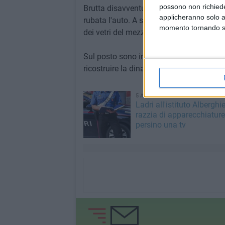
possono non richieder
Brutta disavventura questa notte a Ban
applicheranno solo a
rubata l'auto. A segnalare l'accaduto è
momento tornando su 
dei vetri del mezzo, finiti in frantumi sull
Sul posto sono intervenute le Forze dell'Or
ricostruire la dinamica dell'episodio e risa
5 AGOSTO 2026
Ladri all'istituto Alberghie
razzia di apparecchiature
persino una tv