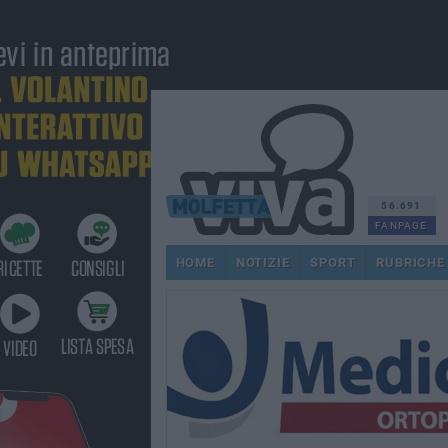
56.691
FANPAGE
HOME
NOTIZIE
SPORT
RUBRICHE