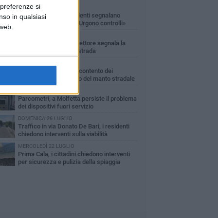
 preferenze si
SABATO 1 AGOSTO
Via Don Minzoni, residenti segnalano
nso in qualsiasi
schiamazzi notturni: «Urgono controlli»
 web.
LUNEDÌ 3 AGOSTO
Via Giacomo Puccini, lettore segnala la
mancata pulizia della strada
MARTEDÌ 4 AGOSTO
Via Ippolito Nievo, malcontento dei
residenti per il degrado del manto stradale
MARTEDÌ 28 LUGLIO
Parcometri, a Molfetta persiste il problema
dei dispositivi fuori servizio
DOMENICA 26 LUGLIO
Traffico in via Donato De Bari, i residenti
chiedono interventi sulla viabilità
MERCOLEDÌ 22 LUGLIO
Prima Cala, i cittadini chiedono interventi
per sicurezza e pulizia della spiaggia