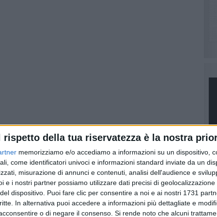
l rispetto della tua riservatezza è la nostra prior
artner
memorizziamo e/o accediamo a informazioni su un dispositivo, c
ali, come identificatori univoci e informazioni standard inviate da un di
zzati, misurazione di annunci e contenuti, analisi dell'audience e svilupp
i e i nostri partner possiamo utilizzare dati precisi di geolocalizzazione 
del dispositivo. Puoi fare clic per consentire a noi e ai nostri 1731 partn
critte. In alternativa puoi accedere a informazioni più dettagliate e modif
d by
PI
acconsentire o di negare il consenso.
Si rende noto che alcuni trattamen