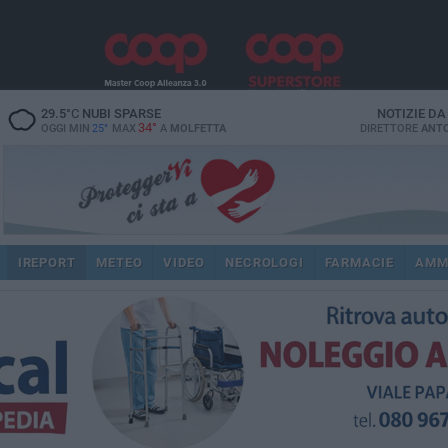
29.5
°C
NUBI SPARSE
NOTIZIE D
34°
OGGI MIN
25°
MAX
A
MOLFETTA
DIRETTORE
ANTO
IREPORT
METEO
VIDEO
NECROLOGI
FARMACIE
AMM