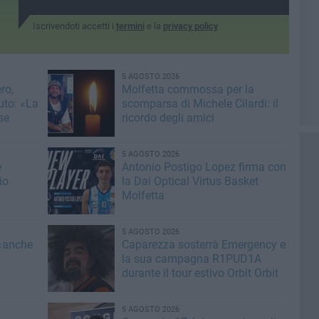
Iscrivendoti accetti i
termini
e la
privacy policy
5 AGOSTO 2026
ro,
Molfetta commossa per la
uto: «La
scomparsa di Michele Cilardi: il
se
ricordo degli amici
5 AGOSTO 2026
e
Antonio Postigo Lopez firma con
io
la Dai Optical Virtus Basket
Molfetta
5 AGOSTO 2026
 «anche
Caparezza sosterrà Emergency e
la sua campagna R1PUD1A
durante il tour estivo Orbit Orbit
5 AGOSTO 2026