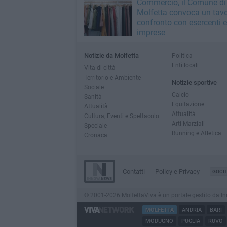
Commercio, il Comune di
Molfetta convoca un tavo
confronto con esercenti e
imprese
Notizie da Molfetta
Politica
Enti locali
Vita di città
Territorio e Ambiente
Notizie sportive
Sociale
Calcio
Sanità
Equitazione
Attualità
Attualità
Cultura, Eventi e Spettacolo
Arti Marziali
Speciale
Running e Atletica
Cronaca
Contatti
Policy e Privacy
GOCI
© 2001-2026 MolfettaViva è un portale gestito da Innov
MOLFETTA
ANDRIA
BARI
MODUGNO
PUGLIA
RUVO