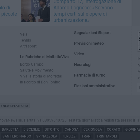
Comparto 17, interrogazione di
lo di
Adamo Logrieco: «Servono
 piccole
tempi certi sulle opere di
urbanizzazione»
Segnalazioni iReport
Vela
Tennis
Previsioni meteo
Altri sport
Video
Le Rubriche di MolfettaViva
I
Bordo Campo
Necrologi
R
Salute e Movimento
M
Farmacie di turno
Viva la storia di Molfetta!
a
In ricordo di Don Tonino
Elezioni amministrative
TY NEWS PLATFORM
aNews srl. Partita iva 08059640725. Testata giornalistica registrata presso il Tribuna
BARLETTA
BISCEGLIE
BITONTO
CANOSA
CERIGNOLA
CORATO
GIOVINA
SAN FERDINANDO
SPINAZZOLA
TERLIZZI
TRANI
TRINITAPOLI