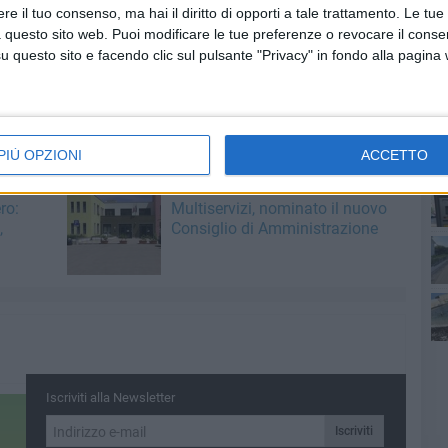
e il tuo consenso, ma hai il diritto di opporti a tale trattamento. Le tue
china Seminario per un ragazzo americano a cui è stata
 questo sito web. Puoi modificare le tue preferenze o revocare il conse
 stato Luigi Gadaleta che ha documentato il ritrovamento
questo sito e facendo clic sul pulsante "Privacy" in fondo alla pagina
'asfalto in seguito all'effrazione.
dine per i rilievi di rito. Sono ora in corso le indagini per
lire agli autori del furto.
PIÙ OPZIONI
ACCETTO
5 AGOSTO 2026
ro:
Multiservizi, nominato il nuovo
,
Consiglio di Amministrazione
Iscriviti alla Newsletter
Iscriviti