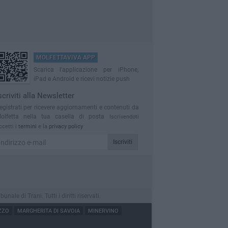
MOLFETTAVIVA APP
Scarica l'applicazione per iPhone,
iPad e Android e ricevi notizie push
scriviti alla Newsletter
egistrati per ricevere aggiornamenti e contenuti da
olfetta nella tua casella di posta
Iscrivendoti
ccetti i
termini
e la
privacy policy
Iscriviti
le di Trani. Tutti i diritti riservati.
ZZO
MARGHERITA DI SAVOIA
MINERVINO