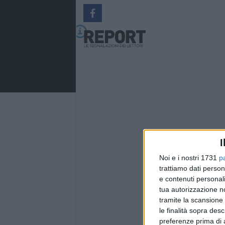
I
Noi e i nostri 1731
p
trattiamo dati person
e contenuti personali
tua autorizzazione no
tramite la scansione 
le finalità sopra des
Powere
preferenze prima di 