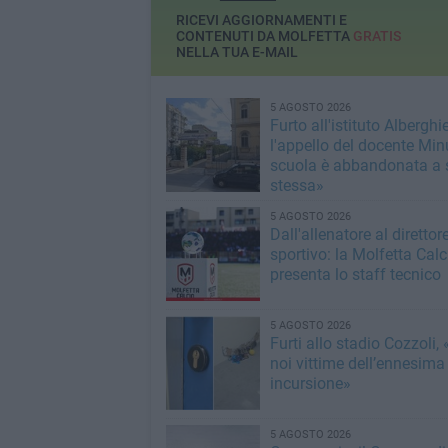
RICEVI AGGIORNAMENTI E
CONTENUTI DA MOLFETTA
GRATIS
NELLA TUA E-MAIL
5 AGOSTO 2026
Furto all'istituto Alberghie
l'appello del docente Min
scuola è abbandonata a 
stessa»
5 AGOSTO 2026
Dall'allenatore al direttor
sportivo: la Molfetta Calc
presenta lo staff tecnico
5 AGOSTO 2026
Furti allo stadio Cozzoli,
noi vittime dell’ennesima
incursione»
5 AGOSTO 2026